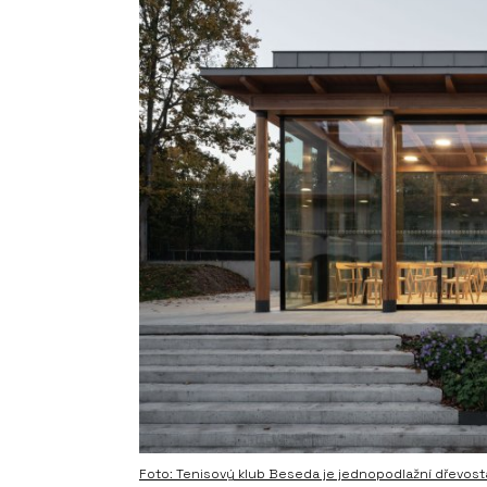
Foto: Tenisový klub Beseda je jednopodlažní dřevost