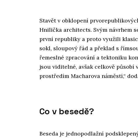
Stavět v obklopení prvorepublikových
Hnilička architects. Svým návrhem se
první republiky a proto využili klasi
sokl, sloupový řád a překlad s římso
řemeslné zpracování a tektoniku kon
jsou viditelné, avšak celkově působ
prostředím Macharova náměstí,“ dodáv
Co v besedě?
Beseda je jednopodlažní podsklepený 