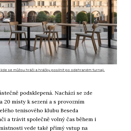
 kde se můžou hráči a hráčky posilnit po odehraném turnaji.
částečně podsklepená. Nachází se zde
a 20 místy k sezení a s provozním
celého tenisového klubu Beseda
či a trávit společně volný čas během i
místnosti vede také přímý vstup na