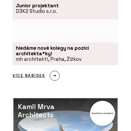
Junior projektant
D3K2 Studio s.r.o.
Natura Architects s.r.o. hledá architekta
/ architektu
Nat, Praha 5
hledáme nové kolegy na pozici
architekta*ky!
mh architekti, Praha, Žižkov
VÍCE NABÍDEK
Kamil Mrva
Architects