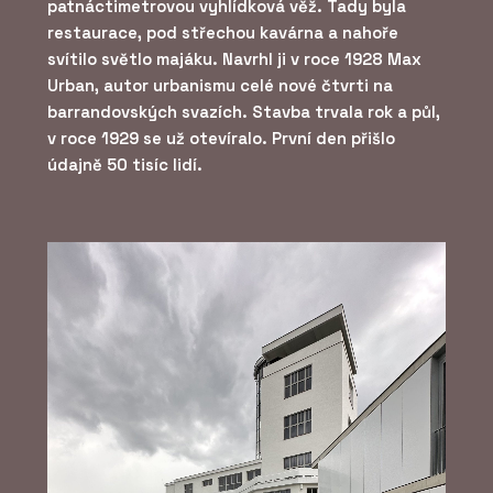
patnáctimetrovou vyhlídková věž. Tady byla
restaurace, pod střechou kavárna a nahoře
svítilo světlo majáku. Navrhl ji v roce 1928 Max
Urban, autor urbanismu celé nové čtvrti na
barrandovských svazích. Stavba trvala rok a půl,
v roce 1929 se už otevíralo. První den přišlo
údajně 50 tisíc lidí.