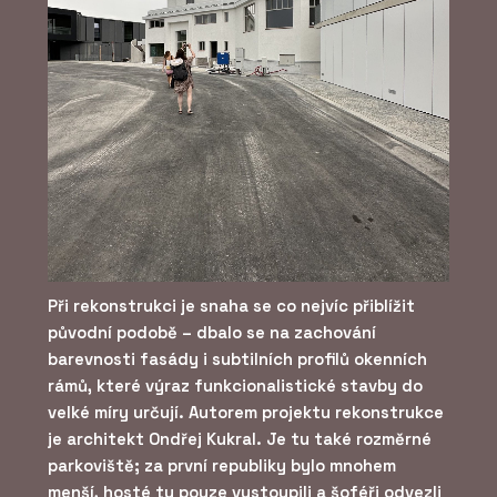
Při rekonstrukci je snaha se co nejvíc přiblížit
původní podobě – dbalo se na zachování
barevnosti fasády i subtilních profilů okenních
rámů, které výraz funkcionalistické stavby do
velké míry určují. Autorem projektu rekonstrukce
je architekt Ondřej Kukral. Je tu také rozměrné
parkoviště; za první republiky bylo mnohem
menší, hosté tu pouze vystoupili a šoféři odvezli