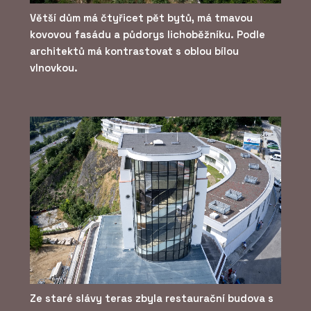
Větší dům má čtyřicet pět bytů, má tmavou
kovovou fasádu a půdorys lichoběžníku. Podle
architektů má kontrastovat s oblou bílou
vlnovkou.
Ze staré slávy teras zbyla restaurační budova s