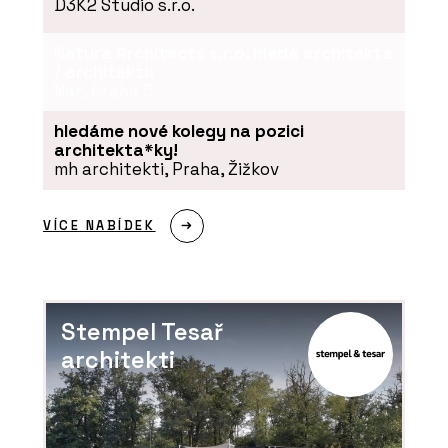
D3K2 Studio s.r.o.
Natura Architects s.r.o. hledá architekta
/ architektu
Nat, Praha 5
hledáme nové kolegy na pozici
architekta*ky!
mh architekti, Praha, Žižkov
VÍCE NABÍDEK
Stempel Tesař
architekti