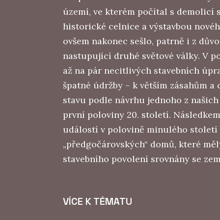
území, ve kterém počítal s demolicí
historické celnice a výstavbou novéh
ovšem nakonec sešlo, patrně i z dův
nastupující druhé světové války. V 
až na pár necitlivých stavebních úpr
špatné údržby – k větším zásahům a c
stavu podle návrhu jednoho z našich
první poloviny 20. století. Následke
událostí v polovině minulého století
„předgočárovských“ domů, které měl
stavebního povolení srovnány se zem
VÍCE K TÉMATU