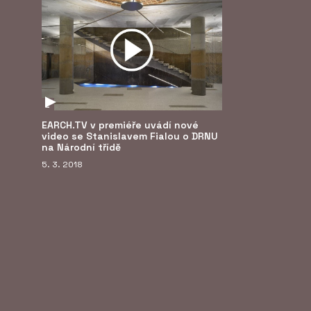
E
EARCH.TV v premiéře uvádí nové
video se Stanislavem Fialou o DRNU
na Národní třídě
5. 3. 2018