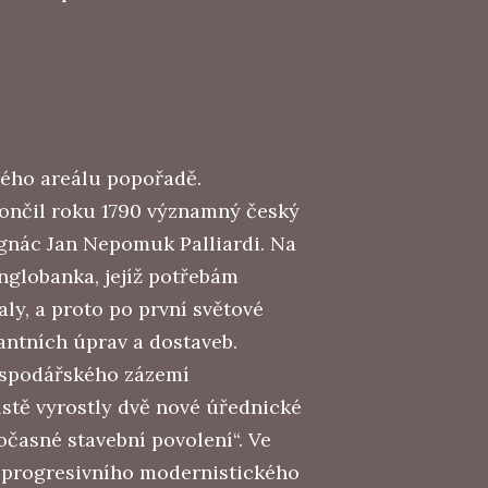
lého areálu popořadě.
končil roku 1790 významný český
Ignác Jan Nepomuk Palliardi. Na
Anglobanka, jejíž potřebám
ly, a proto po první světové
antních úprav a dostaveb.
ospodářského zázemí
místě vyrostly dvě nové úřednické
očasné stavební povolení“. Ve
a progresivního modernistického