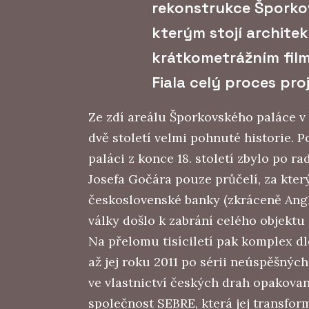
rekonstrukce Šporko
kterým stojí architek
krátkometrážním fil
Fiala celý proces pro
Ze zdí areálu Šporkovského paláce v
dvě století velmi pohnuté historie.
paláci z konce 18. století zbylo po 
Josefa Gočára pouze průčelí, za kte
československé banky (zkráceně Ang
války došlo k zabrání celého objekt
Na přelomu tisíciletí pak komplex d
až jej roku 2011 po sérii neúspěšnýc
ve vlastnictví českých drah opakovan
společnost SEBRE, která jej transfo