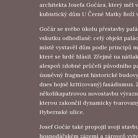
architekta Josefa Gočára, který měl v
kubistický dům U Černé Matky Boží 
Gočár se svého úkolu přestavby palá
vskutku odhodlaně: celý objekt palác
místě vystavěl dům podle principů m
které se hrdě hlásil. Zřejmě na nátl
alespoň zdobné průčelí původního pal
úsměvný fragment historické budovy
dnes hojně kritizovaný) fasádismus. 
několikapatrovou novostavbu výrazně
kterou zakončil dynamicky tvarova
Hybernské ulice.
Josef Gočár také propojil svoji stav
hospodářském zázemí a zároveň vytvo