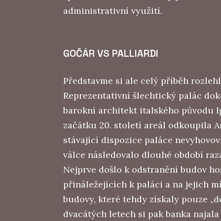
administrativní využití.
GOČÁR VS PALLIARDI
Představme si ale celý příběh rozleh
Reprezentativní šlechtický palác do
barokní architekt italského původu 
začátku 20. století areál odkoupila 
stávající dispozice paláce nevyhovova
válce následovalo dlouhé období raz
Nejprve došlo k odstranění budov h
přináležejících k paláci a na jejich 
budovy, které tehdy získaly pouze „d
dvacátých letech si pak banka najal