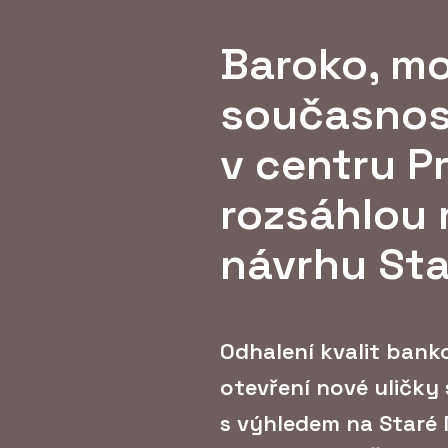
Baroko, m
současnost
v centru P
rozsáhlou 
návrhu Sta
Odhalení kvalit ban
otevření nové uličky 
s výhledem na Staré 