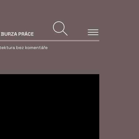
BURZA PRÁCE
itektura bez komentáře