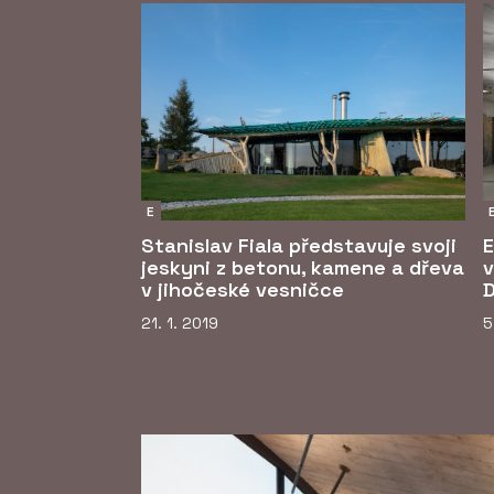
E
Stanislav Fiala představuje svoji
E
jeskyni z betonu, kamene a dřeva
v
v jihočeské vesničce
D
21. 1. 2019
5