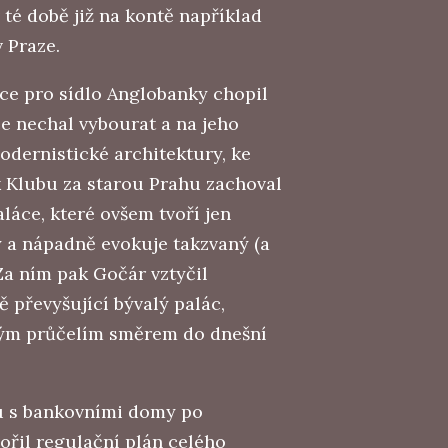
 té době již na kontě například
v Praze.
ce pro sídlo Anglobanky chopil
e nechal vybourat a na jeho
odernistické architektury, ke
ak Klubu za starou Prahu zachoval
áce, které ovšem tvoří jen
 a nápadně evokuje takzvaný (a
Za ním pak Gočár vztyčil
 převyšující bývalý palác,
ným průčelím směrem do dnešní
bu s bankovními domy po
řil regulační plán celého