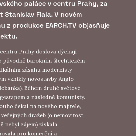
vského paláce v centru Prahy, za
t Stanislav Fiala. V novém
mu z produkce EARCH.TV objasňuje
jektu.
 centru Prahy doslova dýchají
 Po původně barokním šlechtickém
radikálním zásahu modernisty
rým vznikly novostavby Anglo-
lobanka). Během druhé světové
u gestapem a následně komunisty.
louho čekal na nového majitele,
h veřejných dražeb (o nemovitost
ě nebyl zájem) získala
rmovala pro komerční a