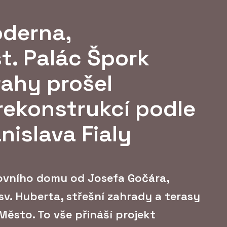
oderna,
. Palác Špork
rahy prošel
rekonstrukcí podle
nislava Fialy
kovního domu od Josefa Gočára,
sv. Huberta, střešní zahrady a terasy
Město. To vše přináší projekt