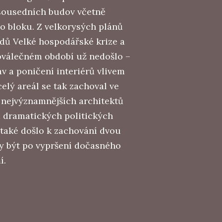
 sousedních budov včetně
o bloku. Z velkorysých plánů
odů Velké hospodářské krize a
poválečném období už nedošlo –
av a poničení interiérů vlivem
elý areál se tak zachoval ve
 nejvýznamnějších architektů
m dramatických politických
 také došlo k zachování dvou
y být po vypršení dočasného
í.