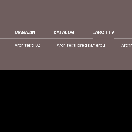
MAGAZÍN
KATALOG
EARCH.TV
Architekti CZ
Architekti před kamerou
Arch