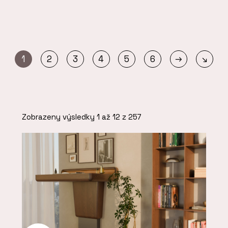
→
1
2
3
4
5
6
↘
Zobrazeny výsledky 1 až 12 z 257