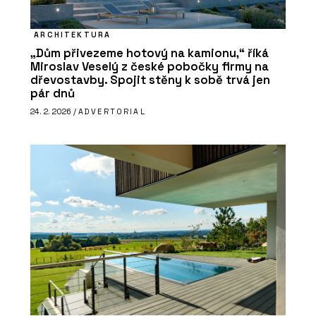
ARCHITEKTURA
„Dům přivezeme hotový na kamionu,“ říká
Miroslav Veselý z české pobočky firmy na
dřevostavby. Spojit stěny k sobě trvá jen
pár dnů
24. 2. 2026 /
ADVERTORIAL