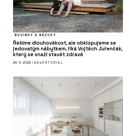
NOVINKY A NÁZORY
Řešíme dlouhověkost, ale obklopujeme se
jedovatým nábytkem, říká Vojtěch Juřenčák,
který se snaží stavět zdravě
24. 6. 2026 /
ADVERTORIAL