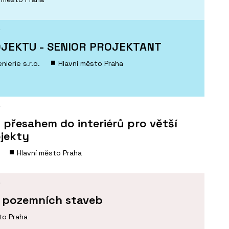
Í
JEKTU - SENIOR PROJEKTANT
ierie s.r.o.
Hlavní město Praha
Í
 přesahem do interiérů pro větší
ojekty
Hlavní město Praha
Í
a pozemních staveb
to Praha