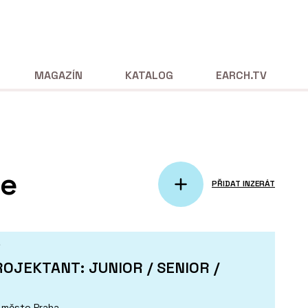
MAGAZÍN
KATALOG
EARCH.TV
ce
PŘIDAT INZERÁT
Í
OJEKTANT: JUNIOR / SENIOR /
í město Praha