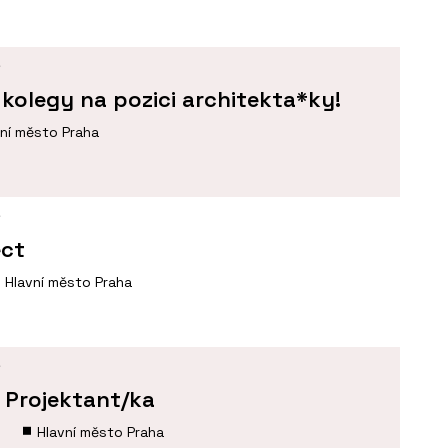
Í
kolegy na pozici architekta*ky!
vní město Praha
Í
ect
Hlavní město Praha
Í
- Projektant/ka
.
Hlavní město Praha