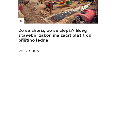
N
Co se zhorší, co se zlepší? Nový
stavební zákon má začít platit od
příštího ledna
29. 7. 2026