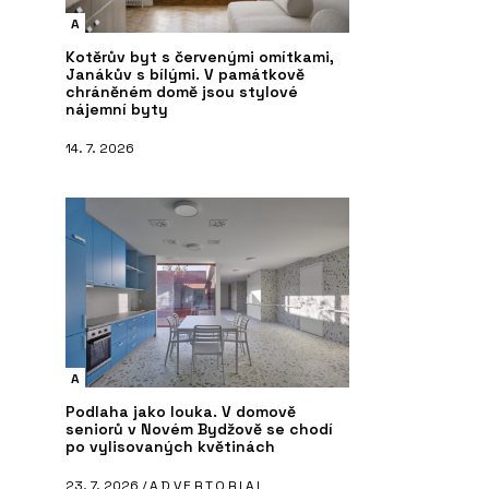
A
Kotěrův byt s červenými omítkami,
Janákův s bílými. V památkově
chráněném domě jsou stylové
nájemní byty
14. 7. 2026
A
Podlaha jako louka. V domově
seniorů v Novém Bydžově se chodí
po vylisovaných květinách
23. 7. 2026 /
ADVERTORIAL