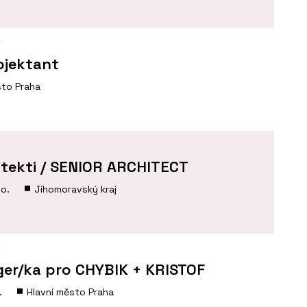
Í
ojektant
sto Praha
Í
tekti / SENIOR ARCHITECT
.o.
Jihomoravský kraj
Í
er/ka pro CHYBIK + KRISTOF
.
Hlavní město Praha