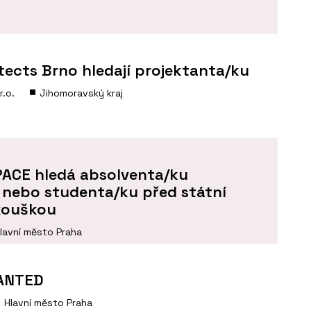
Í
tects Brno hledají projektanta/ku
r.o.
Jihomoravský kraj
Í
SPACE hledá absolventa/ku
 nebo studenta/ku před státní
kouškou
lavní město Praha
Í
ANTED
Hlavní město Praha