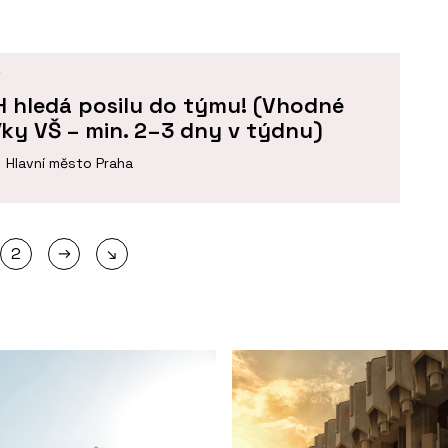
Í
H hledá posilu do týmu! (Vhodné
ky VŠ – min. 2–3 dny v týdnu)
Hlavní město Praha
→
2
↘