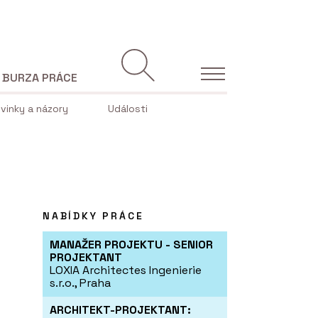
BURZA PRÁCE
vinky a názory
Události
NABÍDKY PRÁCE
MANAŽER PROJEKTU - SENIOR
PROJEKTANT
LOXIA Architectes Ingenierie
s.r.o., Praha
ARCHITEKT-PROJEKTANT: