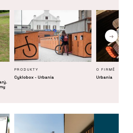
PRODUKTY
O FIRMĚ
Cyklobox - Urbania
Urbania
arý.
rmy