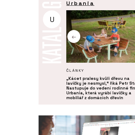
Urbania
U
KTY
ČLÁNKY
u - Urbania
„Kácet pralesy kvůli dřevu na
lavičky je nesmysl,“ říká Petr St
Nastupuje do vedení rodinné fi
Urbania, která vyrábí lavičky a
mobiliář z domácích dřevin