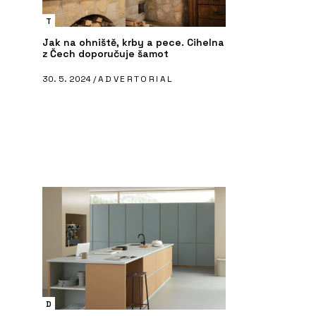
T
Jak na ohniště, krby a pece. Cihelna
z Čech doporučuje šamot
30. 5. 2024 /
ADVERTORIAL
PRODUKTY
ČL
Koš Tubo - Urbania
“L
Pe
la
D