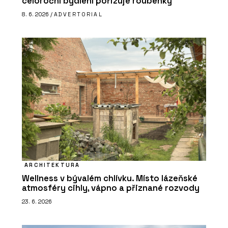
celoroční bydlení pořizuje roubenky
8. 6. 2026 /
ADVERTORIAL
ARCHITEKTURA
Wellness v bývalém chlívku. Místo lázeňské
atmosféry cihly, vápno a přiznané rozvody
23. 6. 2026