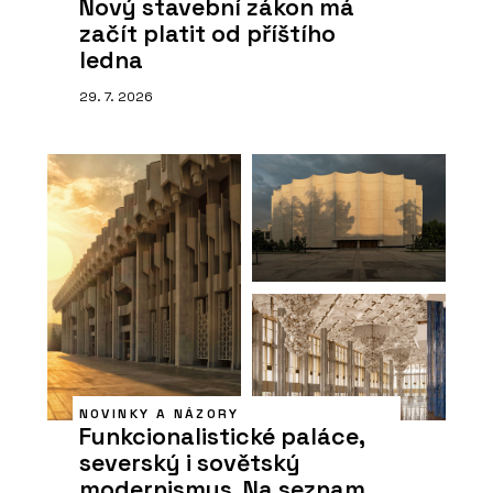
Nový stavební zákon má
začít platit od příštího
ledna
29. 7. 2026
NOVINKY A NÁZORY
Funkcionalistické paláce,
severský i sovětský
modernismus. Na seznam