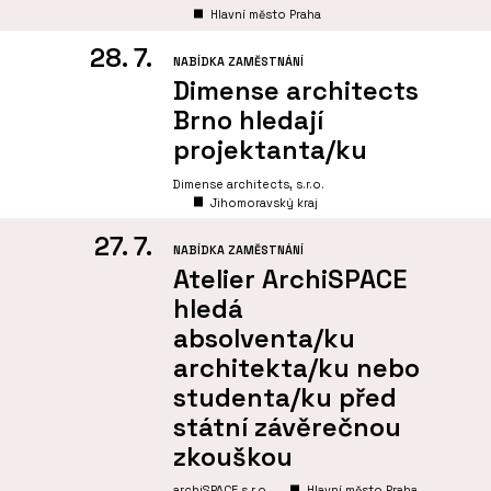
Hlavní město Praha
28. 7.
NABÍDKA ZAMĚSTNÁNÍ
Dimense architects
Brno hledají
projektanta/ku
Dimense architects, s.r.o.
Jihomoravský kraj
27. 7.
NABÍDKA ZAMĚSTNÁNÍ
Atelier ArchiSPACE
hledá
absolventa/ku
architekta/ku nebo
studenta/ku před
státní závěrečnou
zkouškou
archiSPACE s.r.o
Hlavní město Praha