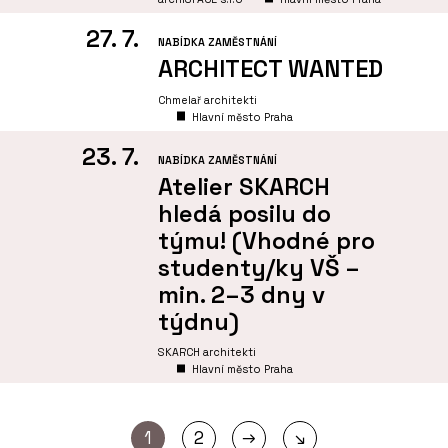
27. 7.
NABÍDKA ZAMĚSTNÁNÍ
ARCHITECT WANTED
Chmelař architekti
Hlavní město Praha
23. 7.
NABÍDKA ZAMĚSTNÁNÍ
Atelier SKARCH
hledá posilu do
týmu! (Vhodné pro
studenty/ky VŠ –
min. 2–3 dny v
týdnu)
SKARCH architekti
Hlavní město Praha
→
1
2
↘