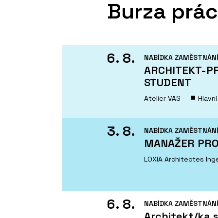
Burza prá
6. 8.
NABÍDKA ZAMĚSTNÁN
ARCHITEKT-PR
STUDENT
Atelier VAS
Hlavn
3. 8.
NABÍDKA ZAMĚSTNÁN
MANAŽER PRO
LOXIA Architectes Ingen
6. 8.
NABÍDKA ZAMĚSTNÁN
Architekt/ka s