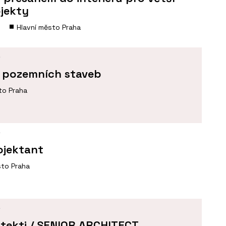
ojekty
Hlavní město Praha
Í
a pozemních staveb
to Praha
Í
ojektant
sto Praha
Í
tekti / SENIOR ARCHITECT