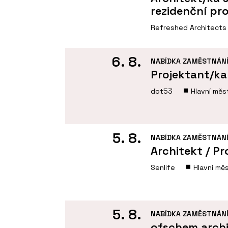
rezidenční pr
Refreshed Architects
6. 8.
NABÍDKA ZAMĚSTNÁN
Projektant/k
dot53
Hlavní měs
5. 8.
NABÍDKA ZAMĚSTNÁN
Architekt / Pr
Senlife
Hlavní mě
5. 8.
NABÍDKA ZAMĚSTNÁN
ofschem archi