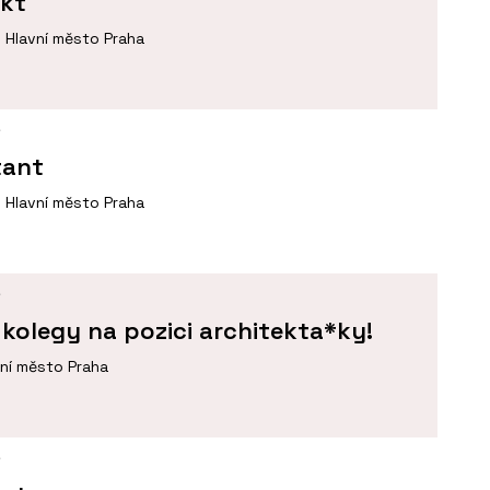
ekt
Hlavní město Praha
Í
tant
Hlavní město Praha
Í
kolegy na pozici architekta*ky!
vní město Praha
Í