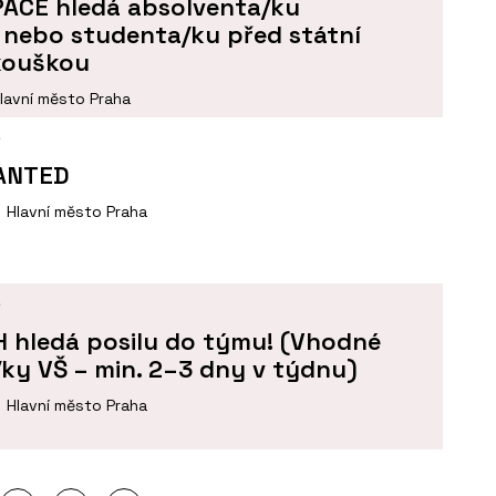
SPACE hledá absolventa/ku
 nebo studenta/ku před státní
kouškou
lavní město Praha
Í
ANTED
Hlavní město Praha
Í
H hledá posilu do týmu! (Vhodné
ky VŠ – min. 2–3 dny v týdnu)
Hlavní město Praha