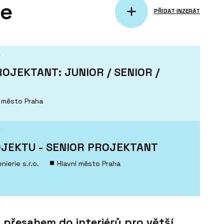
ce
PŘIDAT INZERÁT
Í
OJEKTANT: JUNIOR / SENIOR /
í město Praha
Í
JEKTU - SENIOR PROJEKTANT
ierie s.r.o.
Hlavní město Praha
Í
 přesahem do interiérů pro větší