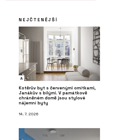
NEJČTENĚJŠÍ
A
Kotěrův byt s červenými omítkami,
Janákův s bílými. V památkově
chráněném domě jsou stylové
nájemní byty
14. 7. 2026