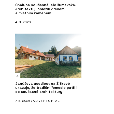
Chalupa současná, ale šumavská.
Architekti ji obložili dřevem
a místním kamenem
4. 8. 2026
A
Janúšova usedlost na Žítkové
ukazuje, že tradiční řemeslo patří i
do současné architektury
7. 8. 2026 /
ADVERTORIAL