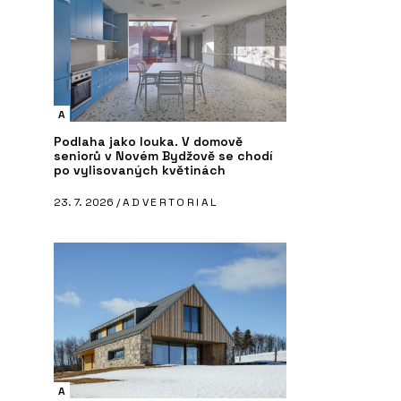
A
Podlaha jako louka. V domově
seniorů v Novém Bydžově se chodí
po vylisovaných květinách
23. 7. 2026 /
ADVERTORIAL
A