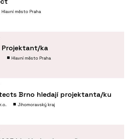
ect
Hlavní město Praha
Í
- Projektant/ka
.
Hlavní město Praha
Í
tects Brno hledají projektanta/ku
r.o.
Jihomoravský kraj
Í