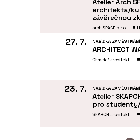
Atelier Archi
architekta/ku
závěrečnou z
archiSPACE s.r.o
H
27. 7.
NABÍDKA ZAMĚSTNÁN
ARCHITECT W
Chmelař architekti
23. 7.
NABÍDKA ZAMĚSTNÁN
Atelier SKARC
pro studenty/
SKARCH architekti