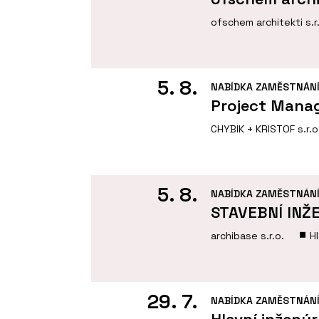
ofschem architekti s.r
5. 8.
NABÍDKA ZAMĚSTNÁN
Project Manag
CHYBIK + KRISTOF s.r.o
5. 8.
NABÍDKA ZAMĚSTNÁN
STAVEBNÍ INŽ
archibase s.r.o.
H
29. 7.
NABÍDKA ZAMĚSTNÁN
Hlavní inženýr