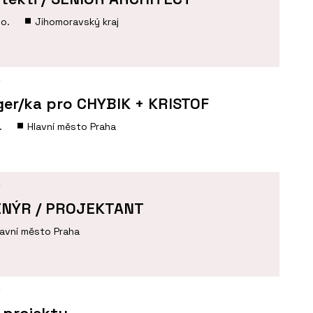
.o.
Jihomoravský kraj
Í
er/ka pro CHYBIK + KRISTOF
.
Hlavní město Praha
Í
ENÝR / PROJEKTANT
lavní město Praha
Í
 projektu