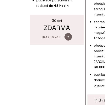
publikace po schválení
předpl
redakcí
do 48 hodin
zařadí
inzerá
30 dní
zobraz
ZDARMA
na
vše
magazí
INZEROVAT
fotoga
předpo
počet 
inzerá
EARCH.
30 000
publik
doruče
pracov
14 dní