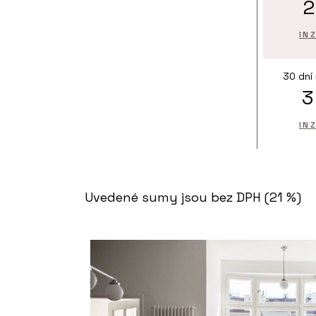
2
IN
30 dní
3
IN
Uvedené sumy jsou bez DPH (21 %)