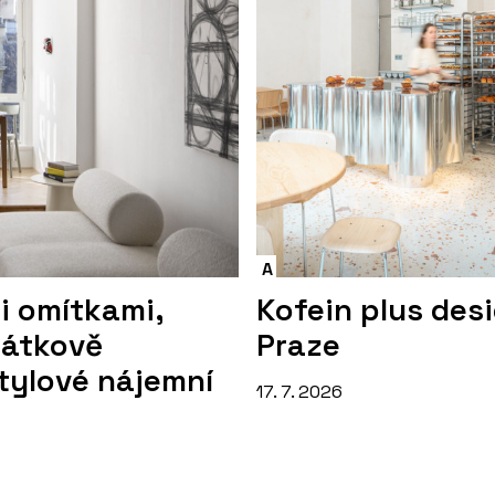
A
i omítkami,
Kofein plus des
mátkově
Praze
tylové nájemní
17. 7. 2026