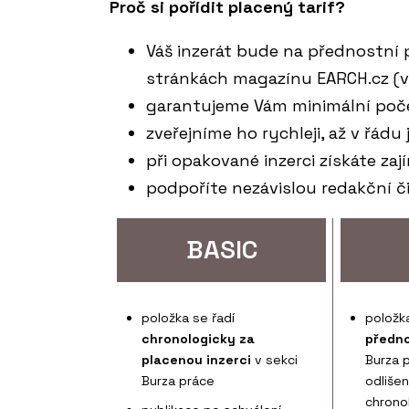
Proč si pořídit placený tarif?
Váš inzerát bude na přednostní p
stránkách magazínu EARCH.cz (v
garantujeme Vám minimální poč
zveřejníme ho rychleji, až v řád
při opakované inzerci získáte za
podpoříte nezávislou redakční 
BASIC
položka se řadí
položka
chronologicky za
předno
placenou inzerci
v sekci
Burza 
Burza práce
odliše
chrono