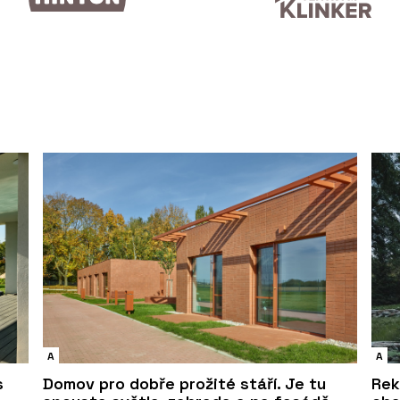
A
A
s
Domov pro dobře prožité stáří. Je tu
Rek