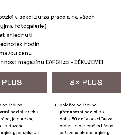
ozici v sekci Burza práce a na všech
yjma fotogalerie)
et shlédnutí
u jednotek hodin
jímavou cenu
činnost magazínu EARCH.cz - DĚKUJEME!
PLUS
3× PLUS
 se řadí na
položka se řadí na
stní pozici
v sekci
přednostní pozici
po
práce, je barevně
dobu
30 dní
v sekci Burza
na, seřazena
práce, je barevně odlišena,
logicky, po uplynutí
seřazena chronologicky,