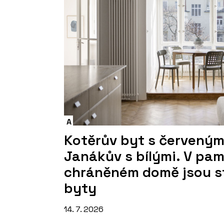
A
Kotěrův byt s červeným
Janákův s bílými. V pa
chráněném domě jsou s
byty
14. 7. 2026