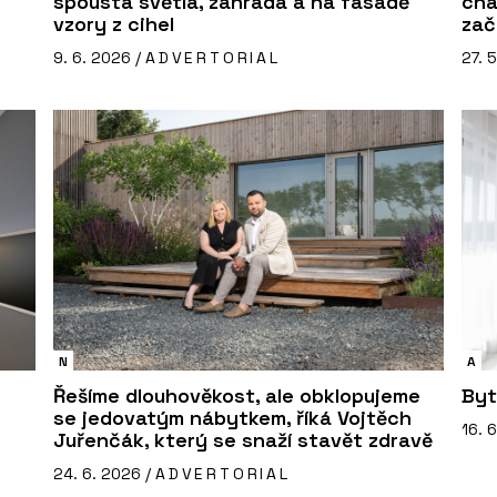
spousta světla, zahrada a na fasádě
cha
vzory z cihel
zač
9. 6. 2026 /
ADVERTORIAL
27. 
N
A
Řešíme dlouhověkost, ale obklopujeme
Byt
se jedovatým nábytkem, říká Vojtěch
16. 
Juřenčák, který se snaží stavět zdravě
24. 6. 2026 /
ADVERTORIAL