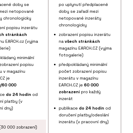
acené doby se
po uplynutí předplacené
 mezi netopované
doby se zařadí mezi
ty chronologicky
netopované inzeráty
chronologicky
ení popisu inzerátu
ch stránkách
zobrazení popisu inzerátu
nu EARCH.cz (vyjma
na
všech stránkách
lerie)
magazínu EARCH.CZ (vyjma
fotogalerie)
kládaný minimální
zobrazení popisu
předpokládaný minimální
tu v magazínu
počet zobrazení popisu
CZ je
inzerátu v magazínu
/60 000
EARCH.CZ je
60 000
zobrazení
pro každý
ace
do 24 hodin
od
inzerát
ní platby (v
ní dny)
publikace
do 24 hodin
od
doručení platby/odeslání
inzerátu (v pracovní dny)
(30 000 zobrazení)