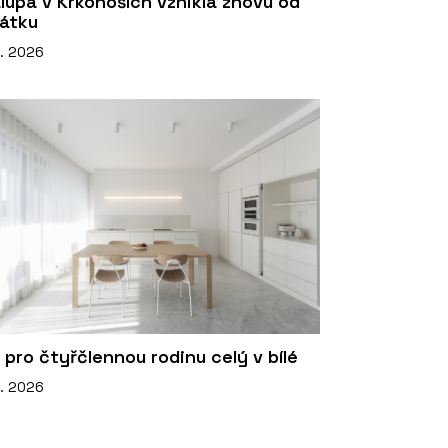
lupa v Krkonoších vznikla znovu od
átku
5. 2026
 pro čtyřčlennou rodinu celý v bílé
6. 2026