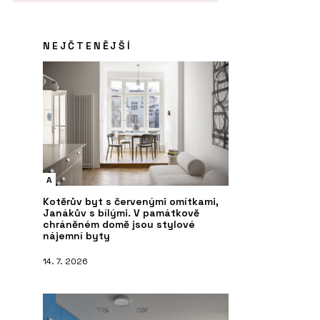
NEJČTENĚJŠÍ
A
Kotěrův byt s červenými omítkami,
Janákův s bílými. V památkově
chráněném domě jsou stylové
nájemní byty
14. 7. 2026