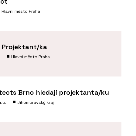
ect
Hlavní město Praha
Í
- Projektant/ka
.
Hlavní město Praha
Í
tects Brno hledají projektanta/ku
r.o.
Jihomoravský kraj
Í