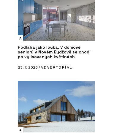
A
Podlaha jako louka. V domově
seniorů v Novém Bydžově se chodí
po vylisovaných květinách
23. 7. 2026 /
ADVERTORIAL
A