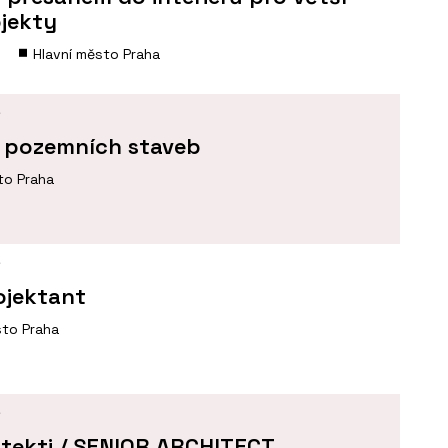
ojekty
Hlavní město Praha
Í
a pozemních staveb
to Praha
Í
ojektant
sto Praha
Í
tekti / SENIOR ARCHITECT