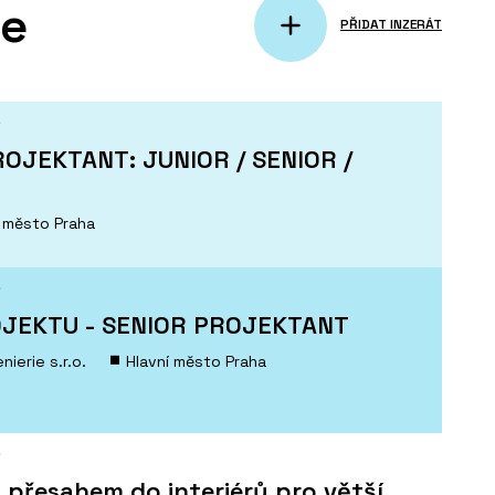
ce
PŘIDAT INZERÁT
Í
OJEKTANT: JUNIOR / SENIOR /
í město Praha
Í
JEKTU - SENIOR PROJEKTANT
ierie s.r.o.
Hlavní město Praha
Í
 přesahem do interiérů pro větší