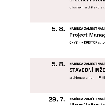
ofschem architekti s.r
5. 8.
NABÍDKA ZAMĚSTNÁN
Project Manag
CHYBIK + KRISTOF s.r.o
5. 8.
NABÍDKA ZAMĚSTNÁN
STAVEBNÍ INŽ
archibase s.r.o.
H
29. 7.
NABÍDKA ZAMĚSTNÁN
Hlavní inženýr