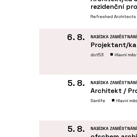
rezidenční pr
Refreshed Architects
6. 8.
NABÍDKA ZAMĚSTNÁN
Projektant/k
dot53
Hlavní měs
5. 8.
NABÍDKA ZAMĚSTNÁN
Architekt / Pr
Senlife
Hlavní mě
5. 8.
NABÍDKA ZAMĚSTNÁN
ofschem archi