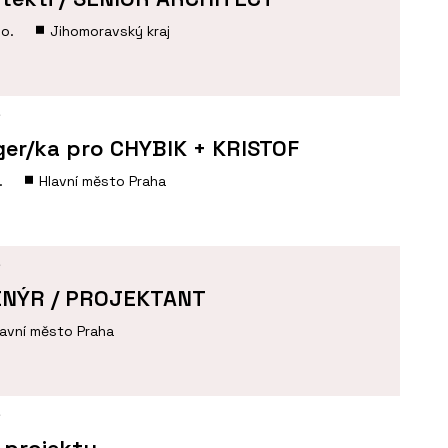
.o.
Jihomoravský kraj
Í
er/ka pro CHYBIK + KRISTOF
.
Hlavní město Praha
Í
ENÝR / PROJEKTANT
lavní město Praha
Í
 projektu