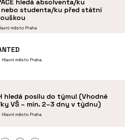
SPACE hledá absolventa/ku
 nebo studenta/ku před státní
kouškou
lavní město Praha
Í
ANTED
Hlavní město Praha
Í
H hledá posilu do týmu! (Vhodné
ky VŠ – min. 2–3 dny v týdnu)
Hlavní město Praha