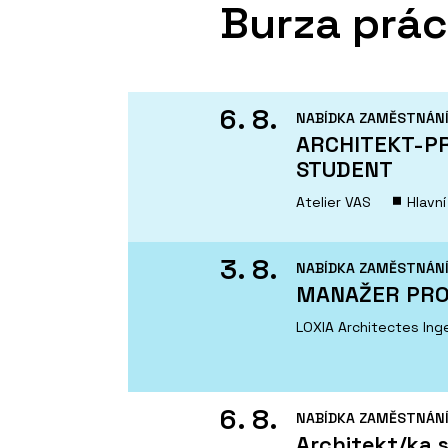
Burza prá
6. 8.
NABÍDKA ZAMĚSTNÁN
ARCHITEKT-PR
STUDENT
Atelier VAS
Hlavn
3. 8.
NABÍDKA ZAMĚSTNÁN
MANAŽER PRO
LOXIA Architectes Ingen
6. 8.
NABÍDKA ZAMĚSTNÁN
Architekt/ka s