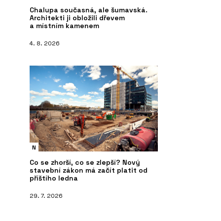
Chalupa současná, ale šumavská.
Architekti ji obložili dřevem
a místním kamenem
4. 8. 2026
N
Co se zhorší, co se zlepší? Nový
stavební zákon má začít platit od
příštího ledna
29. 7. 2026