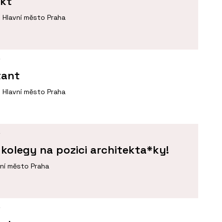
ekt
Hlavní město Praha
Í
tant
Hlavní město Praha
Í
kolegy na pozici architekta*ky!
vní město Praha
Í