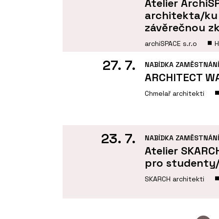
Atelier Archi
architekta/ku
závěrečnou z
archiSPACE s.r.o
H
27. 7.
NABÍDKA ZAMĚSTNÁN
ARCHITECT W
Chmelař architekti
23. 7.
NABÍDKA ZAMĚSTNÁN
Atelier SKARC
pro studenty/
SKARCH architekti