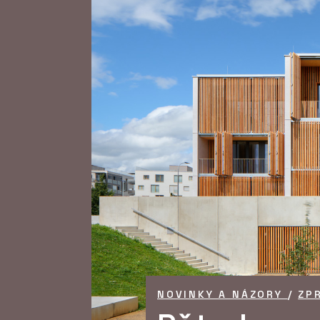
NOVINKY A NÁZORY
/
ZP