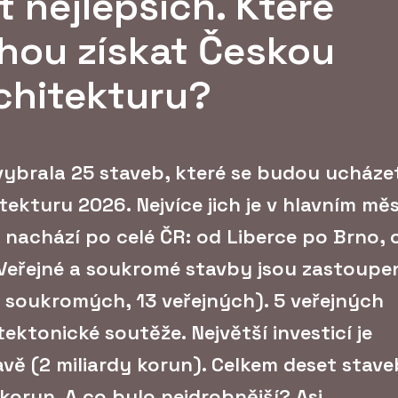
 nejlepších. Které
hou získat Českou
chitekturu?
ybrala 25 staveb, které se budou ucháze
ekturu 2026. Nejvíce jich je v hlavním mě
e nachází po celé ČR: od Liberce po Brno, 
 Veřejné a soukromé stavby jsou zastoupe
2 soukromých, 13 veřejných). 5 veřejných
tektonické soutěže. Největší investicí je
avě (2 miliardy korun). Celkem deset stave
korun. A co bylo nejdrobnější? Asi