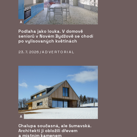
A
Podlaha jako louka. V domově
seniorů v Novém Bydžově se chodí
po vylisovaných květinách
23. 7. 2026 /
ADVERTORIAL
A
Chalupa současná, ale šumavská.
Architekti ji obložili dřevem
a místním kamenem