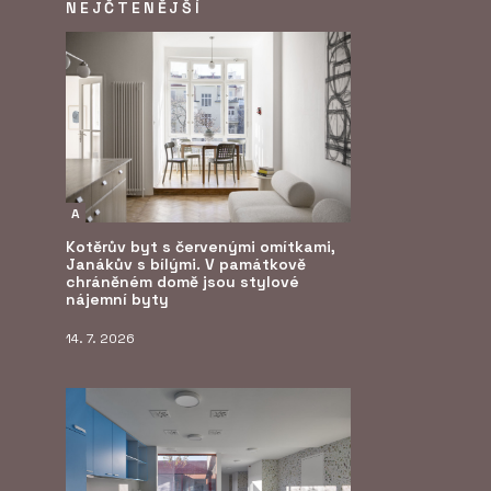
NEJČTENĚJŠÍ
A
Kotěrův byt s červenými omítkami,
Janákův s bílými. V památkově
chráněném domě jsou stylové
nájemní byty
14. 7. 2026