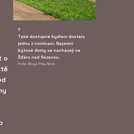
Také dostupné bydlení dostalo
jednu z nominací. Nájemní
bytové domy se nacházejí ve
t o
Žďáru nad Sázavou.
Foto: Boys Play Nice
stě
od
ny
b