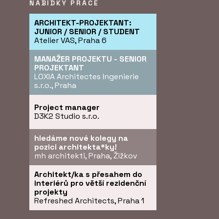
NABÍDKY PRÁCE
ARCHITEKT-PROJEKTANT:
JUNIOR / SENIOR / STUDENT
Atelier VAS, Praha 6
MANAŽER PROJEKTU - SENIOR
PROJEKTANT
LOXIA Architectes Ingenierie
s.r.o., Praha
Project manager
D3K2 Studio s.r.o.
hledáme nové kolegy na
pozici architekta*ky!
mh architekti, Praha, Žižkov
Architekt/ka s přesahem do
interiérů pro větší rezidenční
projekty
Refreshed Architects, Praha 1