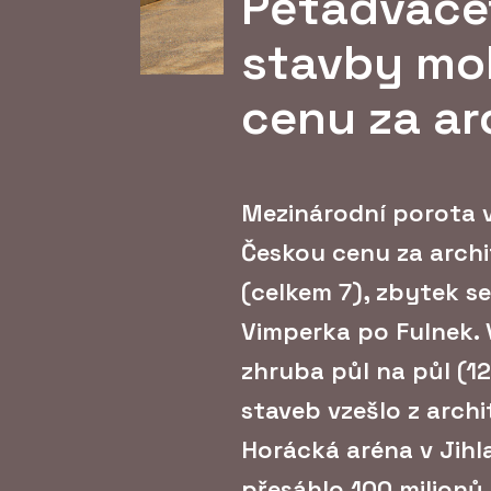
Pětadvacet
stavby mo
cenu za ar
Mezinárodní porota v
Českou cenu za archit
(celkem 7), zbytek s
Vimperka po Fulnek.
zhruba půl na půl (1
staveb vzešlo z archi
Horácká aréna v Jihl
přesáhlo 100 milionů 