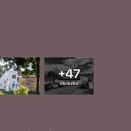
i
+47
obrázků