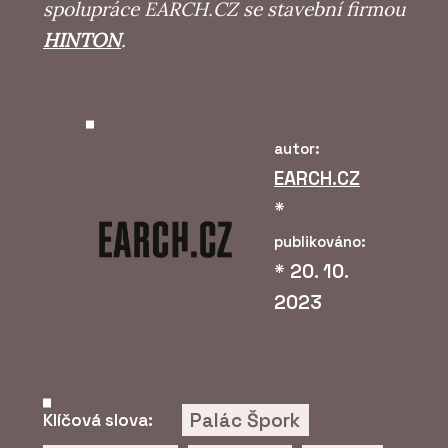
spolupráce EARCH.CZ se stavební firmou
HINTON
.
autor:
EARCH.CZ
*
publikováno:
*
20. 10.
2023
Palác Špork
Klíčová slova: