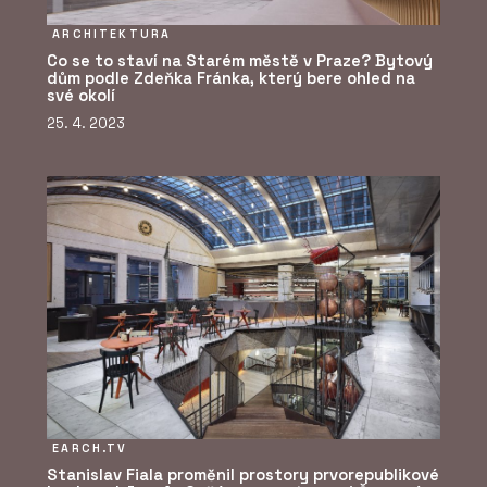
ČLÁNKY
ARCHITEKTURA
„Stavíme na hraně
možností. Parcely jsou
Co se to staví na Starém městě v Praze? Bytový
složitější a odborníků
dům podle Zdeňka Fránka, který bere ohled na
ubývá,“ říká o zakládání
své okolí
staveb Radek Obst z
25. 4. 2023
HINTONu
ČLÁNKY
Ve stavebnictví chybí lidé
a technologie je
nenahradí. Ředitelé
HINTON o tom, co dnes
hýbe stavbami
EARCH.TV
Stanislav Fiala proměnil prostory prvorepublikové