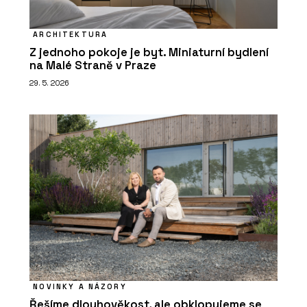
ARCHITEKTURA
Z jednoho pokoje je byt. Miniaturní bydlení
na Malé Straně v Praze
29. 5. 2026
NOVINKY A NÁZORY
Řešíme dlouhověkost, ale obklopujeme se