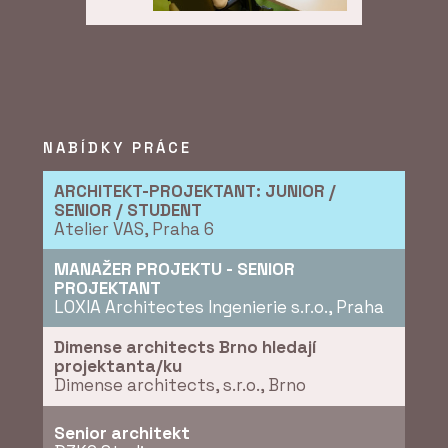
ČLÁNKY
Fasáda Máje měla
vypadat jako ta původní.
Technicky je ale úplně
jinde, říkají Jan Houdek
a Ingrid Pernická z
NABÍDKY PRÁCE
HINTONu
ARCHITEKT-PROJEKTANT: JUNIOR /
SENIOR / STUDENT
Atelier VAS, Praha 6
MANAŽER PROJEKTU - SENIOR
PROJEKTANT
LOXIA Architectes Ingenierie s.r.o., Praha
ČLÁNKY
Dimense architects Brno hledají
Kolik stojí stavba, která
projektanta/ku
ještě neexistuje.
Dimense architects, s.r.o., Brno
Rozhovor s Jiřím
Podolským, technickým
ředitelem z HINTONu
Senior architekt