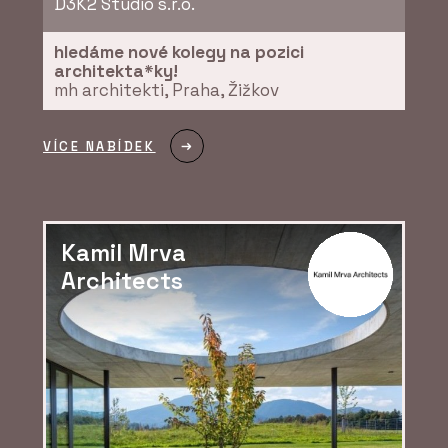
D3K2 Studio s.r.o.
hledáme nové kolegy na pozici
architekta*ky!
mh architekti, Praha, Žižkov
O FIRMĚ
VÍCE NABÍDEK
Hinton a.s.
Kamil Mrva
Architects
ČLÁNKY
„V jižních Čechách
stavíme hlavně byty. Ne
proto, že bychom nechtěli
dělat nic jiného, ale
protože takový je trh,“