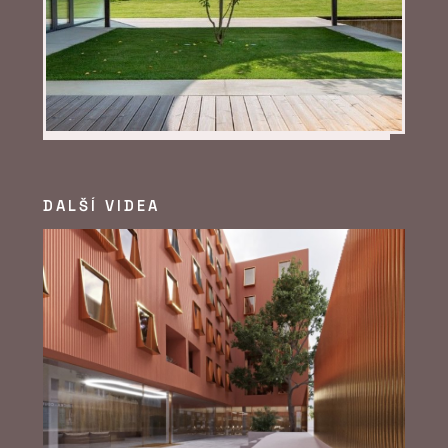
říká Pavel Míka z HINTONu
ČLÁNKY
„Monolit není jen
DALŠÍ VIDEA
technika, je to řemeslo.“
Rozhovor s Romanem
Polzem z HINTONu o
betonu, kreativitě a práci
s architekty