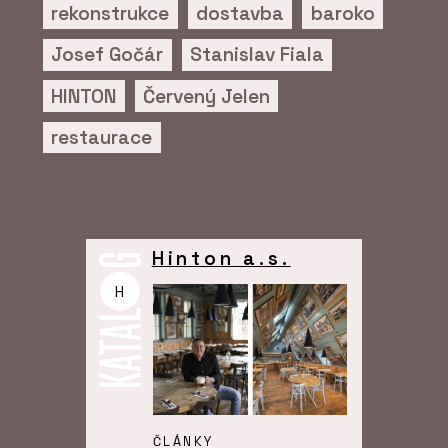
rekonstrukce
dostavba
baroko
Josef Gočár
Stanislav Fiala
HINTON
Červený Jelen
restaurace
Hinton a.s.
H
ČLÁNKY