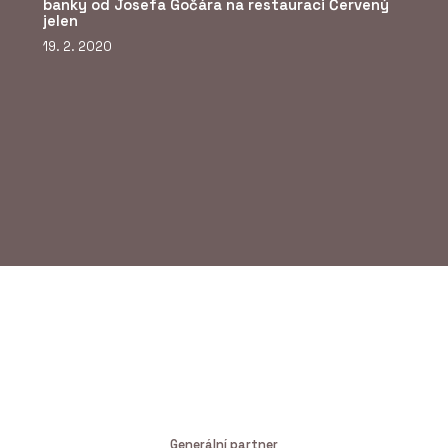
banky od Josefa Gočára na restauraci Červený
jelen
19. 2. 2020
ČLÁNKY
Nový dům na starém
místě. Rezidence U
Milosrdných přináší do
historického centra Prahy
soudobou eleganci
Generální partner