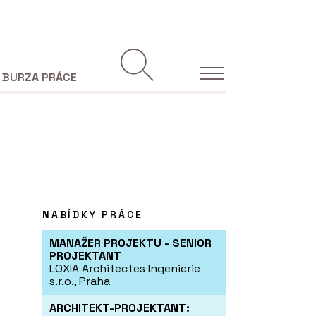
BURZA PRÁCE
NABÍDKY PRÁCE
MANAŽER PROJEKTU - SENIOR
PROJEKTANT
LOXIA Architectes Ingenierie
s.r.o., Praha
ARCHITEKT-PROJEKTANT: