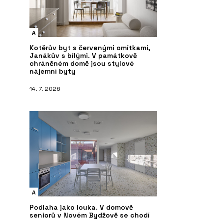
A
Kotěrův byt s červenými omítkami,
Janákův s bílými. V památkově
chráněném domě jsou stylové
nájemní byty
14. 7. 2026
A
Podlaha jako louka. V domově
seniorů v Novém Bydžově se chodí