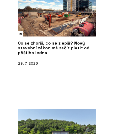
N
Co se zhorší, co se zlepší? Nový
stavební zákon má začít platit od
příštího ledna
29. 7. 2026