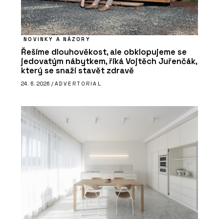
NOVINKY A NÁZORY
Řešíme dlouhověkost, ale obklopujeme se
jedovatým nábytkem, říká Vojtěch Juřenčák,
který se snaží stavět zdravě
24. 6. 2026 /
ADVERTORIAL