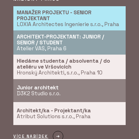
MANAŽER PROJEKTU - SENIOR
PROJEKTANT
LOXIA Architectes Ingenierie s.r.o., Praha
PRODUKTY
Dveřní systém Seguridad
ARCHITEKT-PROJEKTANT: JUNIOR /
Pro+ - DOORNITE
SENIOR / STUDENT
Atelier VAS, Praha 6
Hledáme studenta / absolventa / do
ateliéru ve Vršovicích
Hronský Architekti, s.r.o., Praha 10
Junior architekt
D3K2 Studio s.r.o.
Architekt/ka - Projektant/ka
Atribut Solutions s.r.o., Praha
VÍCE NABÍDEK