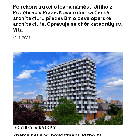
Po rekonstrukci otevírá náměstí Jiřího z
Poděbrad v Praze. Nová ročenka České
architektury především o developerské
architektuře. Opravuje se chór katedrály sv.
Víta
15. 6. 2026
NOVINKY A NÁZORY
Známe nejlepší novostavbu Plzně za