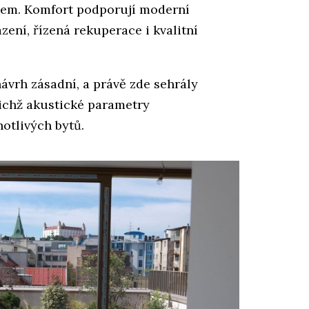
dem. Komfort podporují moderní
zení, řízená rekuperace i kvalitní
návrh zásadní, a právě zde sehrály
ichž akustické parametry
otlivých bytů.