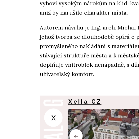
vyhoví vysokým nárokům na klid, kva
aniž by narušilo charakter místa.
Autorem návrhu je Ing. arch. Michal D
jehož tvorba se dlouhodobě opírá o p
promyšleného nakládání s materiálem
stávající struktuře města a k městs
doplňuje vnitroblok nenápadně, s dů
uživatelský komfort.
Xella CZ
X