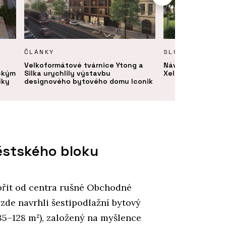
ČLÁNKY
SLUŽBY
Velkoformátové tvárnice Ytong a
Návrh a projektov
ickým
Silka urychlily výstavbu
Xella
íky
designového bytového domu Iconik
městského bloku
ořit od centra rušné Obchodné
 zde navrhli šestipodlažní bytový
35–128 m²), založený na myšlence