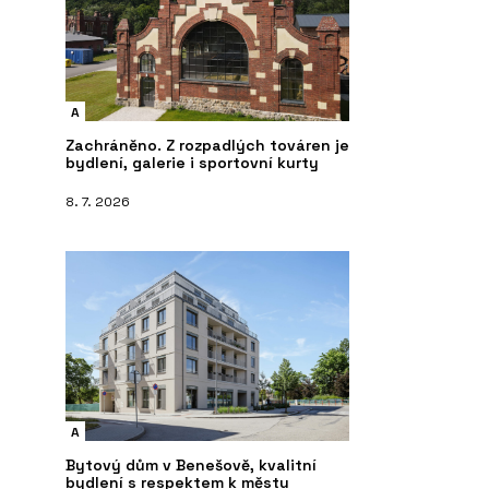
A
PRODUKTY
S
ání projektů -
Pórobetonový stavební materiál
Re
Zachráněno. Z rozpadlých továren je
Ytong - Xella
bydlení, galerie i sportovní kurty
8. 7. 2026
A
Bytový dům v Benešově, kvalitní
bydlení s respektem k městu