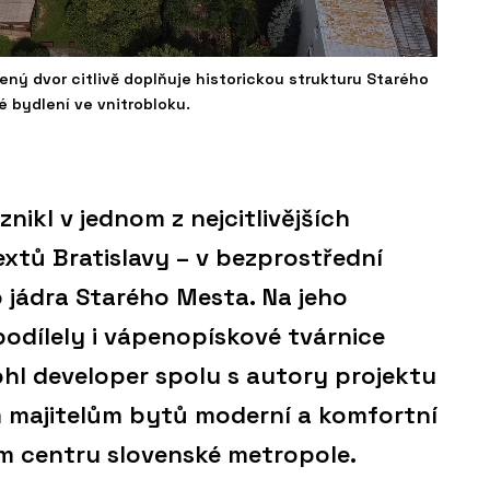
ý dvor citlivě doplňuje historickou strukturu Starého
 bydlení ve vnitrobloku.
nikl v jednom z nejcitlivějších
xtů Bratislavy – v bezprostřední
o jádra Starého Mesta. Na jeho
podílely i vápenopískové tvárnice
ohl developer spolu s autory projektu
majitelům bytů moderní a komfortní
kém centru slovenské metropole.