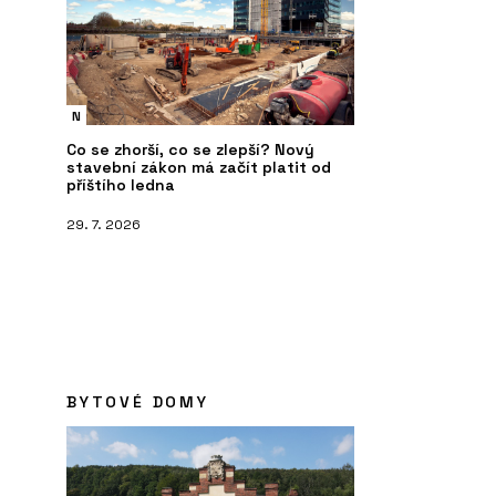
N
Co se zhorší, co se zlepší? Nový
stavební zákon má začít platit od
příštího ledna
29. 7. 2026
BYTOVÉ DOMY