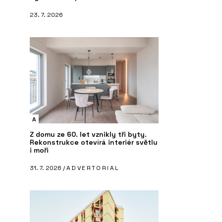
23. 7. 2026
A
Z domu ze 60. let vznikly tři byty.
Rekonstrukce otevírá interiér světlu
i moři
31. 7. 2026 /
ADVERTORIAL