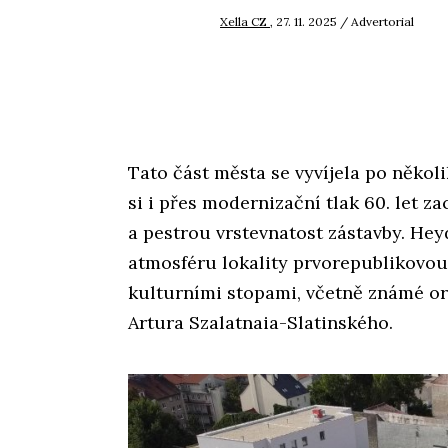
Xella CZ
, 27. 11. 2025 / Advertorial
Tato část města se vyvíjela po někol
si i přes modernizační tlak 60. let z
a pestrou vrstevnatost zástavby. He
atmosféru lokality prvorepublikovou
kulturními stopami, včetně známé o
Artura Szalatnaia-Slatinského.