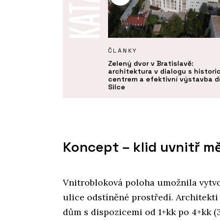
KTY
ČLÁNKY
í izolační deska Multipor -
Zelený dvor v Bratislavě:
architektura v dialogu s histor
centrem a efektivní výstavba d
Silce
Koncept – klid uvnitř 
Vnitrobloková poloha umožnila vytv
ulice odstíněné prostředí. Architekti
dům s dispozicemi od 1+kk po 4+kk (