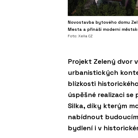
Novostavba bytového domu Zelen
Mesta a přináší moderní městské
Foto: Xella CZ
Projekt Zelený dvor vz
urbanistických konte
blízkosti historickéh
úspěšné realizaci se 
Silka, díky kterým m
nabídnout budoucím 
bydlení i v historic