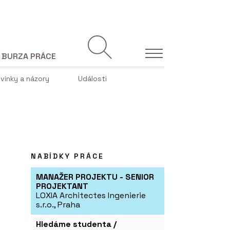
BURZA PRÁCE
vinky a názory
Události
NABÍDKY PRÁCE
MANAŽER PROJEKTU - SENIOR
PROJEKTANT
LOXIA Architectes Ingenierie
s.r.o., Praha
Hledáme studenta /