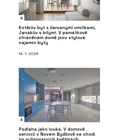
A
Kotěrův byt s červenými omítkami,
Janákův s bílými. V památkově
chráněném domě jsou stylové
nájemní byty
14. 7. 2026
A
Podlaha jako louka. V domově
seniorů v Novém Bydžově se chodí
po vylisovaných květinách