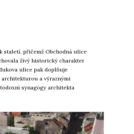
ik staletí, přičemž Obchodná ulice
achovala živý historický charakter
ydukova ulice pak doplňuje
 architekturou a výraznými
rtodoxní synagogy architekta