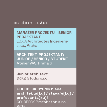
NABÍDKY PRÁCE
MANAŽER PROJEKTU - SENIOR
PROJEKTANT
LOXIA Architectes Ingenierie
s.r.o., Praha
ARCHITEKT-PROJEKTANT:
JUNIOR / SENIOR / STUDENT
Atelier VAS, Praha 6
Junior architekt
D3K2 Studio s.r.o.
GOLDBECK Studio hledá
architekta(ku) / stavaře(ku) /
profesanta(ku)!
GOLDBECK Prefabeton s.r.o.,
Vrdy