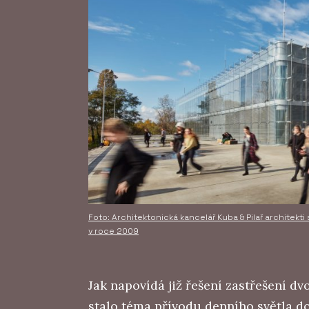
Foto: Architektonická kancelář Kuba & Pilař architekt
v roce 2009
Jak napovídá již řešení zastřešení d
stalo téma přívodu denního světla do