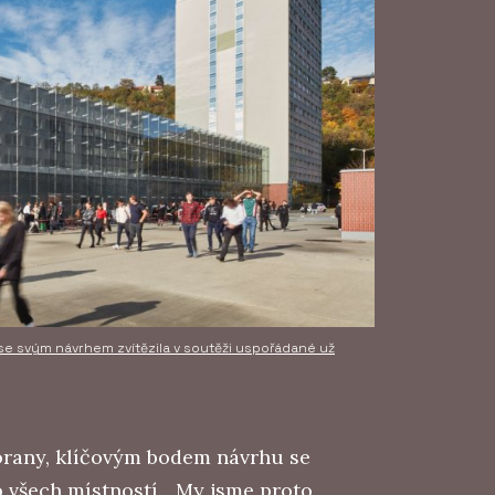
i se svým návrhem zvítězila v soutěži uspořádané už
vorany, klíčovým bodem návrhu se
 všech místností. „My jsme proto