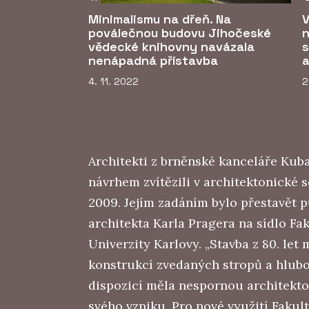
Minimalismu na dřeň. Na
V
poválečnou budovu Jihočeské
n
vědecké knihovny navázala
s
nenápadná přístavba
a
4. 11. 2022
2
Architekti z brněnské kanceláře Kuba
návrhem zvítězili v architektonické 
2009. Jejím zadáním bylo přestavět 
architekta Karla Pragera na sídlo Fa
Univerzity Karlovy. „Stavba z 80. let
konstrukcí zvedaných stropů a hlub
dispozicí měla nespornou architekto
svého vzniku. Pro nové využití Fakul