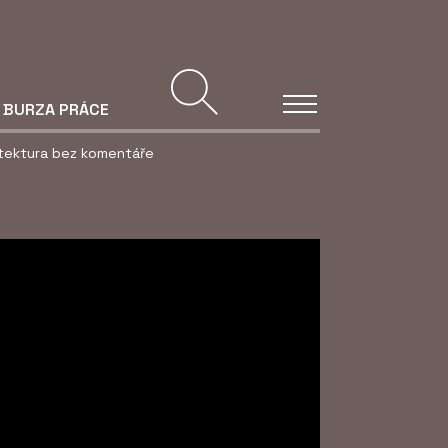
BURZA PRÁCE
itektura bez komentáře