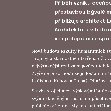
Příběh vzniku oceňov
přestavbou bývalé me
přibližuje architekt L
Architektura v beton
ve spolupráci se spo
Nová budova Fakulty humanitních stu
Troji byla slavnostně otevřena už v z
nejvýraznější realizace posledních le
Zvýšené pozornosti se jí dostalo i v 
Ladislavu Kubovi a Tomáši Pilařovi u
Stavba stojící mezi výškovými budova
svými skleněnými fasádami působivé 
pohledový beton. „My ten materiál m