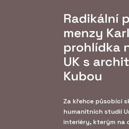
Radikální 
menzy Karl
prohlídka 
UK s archi
Kubou
Za křehce působící 
humanitních studií Un
interiéry, kterým na