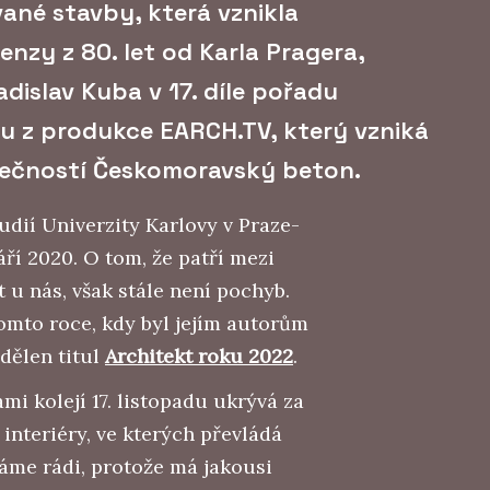
ané stavby, která vznikla
nzy z 80. let od Karla Pragera,
adislav Kuba v 17. díle pořadu
u z produkce EARCH.TV, který vzniká
lečností Českomoravský beton.
dií Univerzity Karlovy v Praze-
áří 2020. O tom, že patří mezi
t u nás, však stále není pochyb.
tomto roce, kdy byl jejím autorům
dělen titul
Architekt roku 2022
.
mi kolejí 17. listopadu ukrývá za
interiéry, ve kterých převládá
áme rádi, protože má jakousi