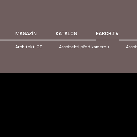
MAGAZÍN
KATALOG
EARCH.TV
Architekti CZ
Architekti před kamerou
Arch