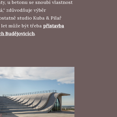
ty, u betonu se snoubí vlastnost
á,“ zdůvodňuje výběr
ostatně studio Kuba & Pilař
 let může být třeba
přístavba
ch Budějovicích
.
E