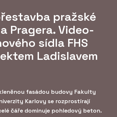
přestavba pražské
a Pragera. Video-
nového sídla FHS
tektem Ladislavem
skleněnou fasádou budovy Fakulty
iverzity Karlovy se rozprostírají
 celé čáře dominuje pohledový beton.