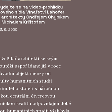
ydejte se na video-prohlídku
ového sídla Vinařství Lahofer
 architekty Ondřejem Chybíkem
 Michalem Krištofem
3. 6. 2020
 & Pilař architekti se svým
soutěži uspořádané již v roce
původní objekt menzy od
kulty humanitních studií
 minulého století s náročnou
okou centrální čtvercovou
nickou kvalitu odpovídající době
tou humanitních studií však byla