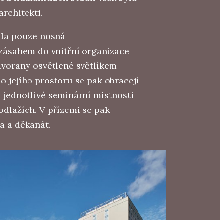
architekti.
ala pouze nosná
zásahem do vnitřní organizace
dvorany osvětlené světlíkem
Do jejího prostoru se pak obracejí
 jednotlivé seminární místnosti
odlažích. V přízemí se pak
a a děkanát.