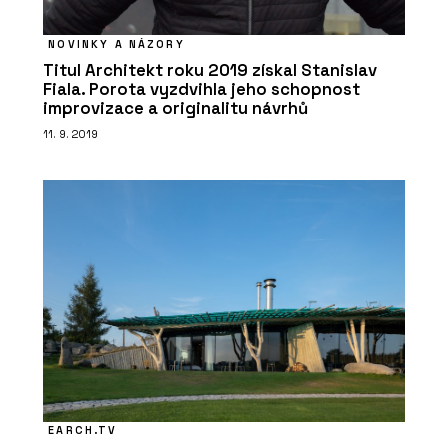
Řešení sporů a arbitráže - SNTD
NOVINKY A NÁZORY
Titul Architekt roku 2019 získal Stanislav
Fiala. Porota vyzdvihla jeho schopnost
improvizace a originalitu návrhů
11. 9. 2019
SLUŽBY
Právo životního prostředí - SNTD
EARCH.TV