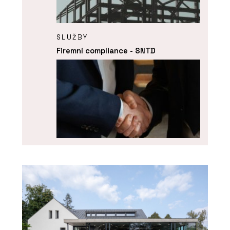
SLUŽBY
Firemní compliance - SNTD
SLUŽBY
Akvizice, fúze a restrukturalizace -
SNTD