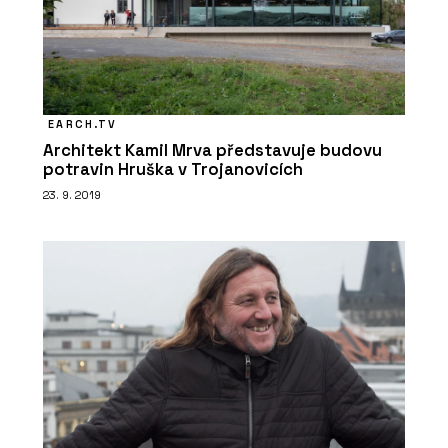
EARCH.TV
Architekt Kamil Mrva představuje budovu
O FIRMĚ
potravin Hruška v Trojanovicích
Sokol, Novák, Trojan, Doleček a
23. 9. 2019
partneři (SNTD)
SLUŽBY