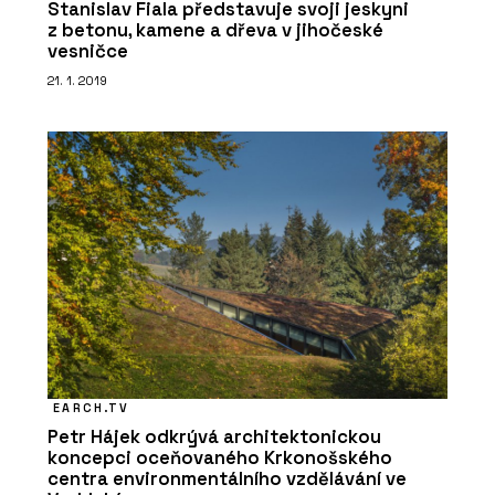
Stanislav Fiala představuje svoji jeskyni
z betonu, kamene a dřeva v jihočeské
vesničce
SLUŽBY
21. 1. 2019
Veřejné zakázky - SNTD
ČLÁNKY
Smlouva o dílo se stavební firmou.
Hlavní je definovat, co chcete
EARCH.TV
Petr Hájek odkrývá architektonickou
koncepci oceňovaného Krkonošského
centra environmentálního vzdělávání ve