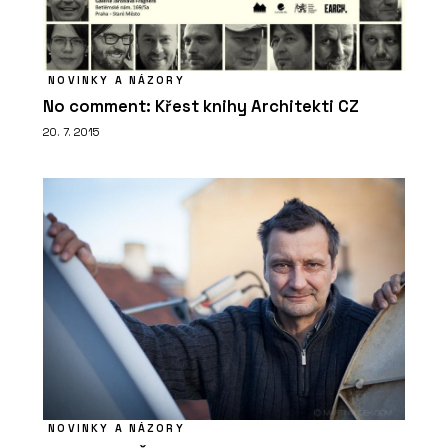
Tropická džungle pod střechou: jak
mění architekturu zelená atria
NOVINKY A NÁZORY
No comment: Křest knihy Architekti CZ
20. 7. 2015
PRODUKTY
Zelené fasády - Jungle Interiors
NOVINKY A NÁZORY