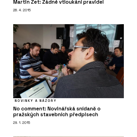
Martin Zet: Žádné vtloukání pravidel
28. 4. 2015
PRODUKTY
Zelená atria Jungle House - Jungle
Interiors
NOVINKY A NÁZORY
PRODUKTY
No comment: Novinářská snídaně o
Zelené stěny a sloupy - Jungle
pražských stavebních předpisech
Interiors
29. 1. 2015