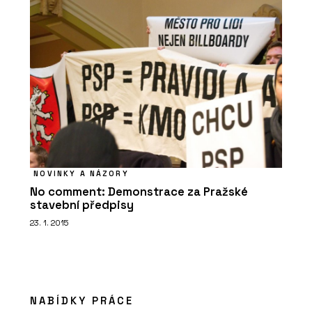
SLUŽBY
Pronájem rostlin s péčí - Jungle
Interiors
NOVINKY A NÁZORY
No comment: Demonstrace za Pražské
stavební předpisy
23. 1. 2015
NABÍDKY PRÁCE
PRODUKTY