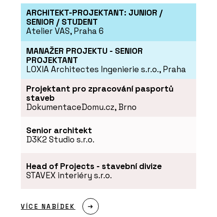
Mechové stěny a obrazy - Jungle
ARCHITEKT-PROJEKTANT: JUNIOR /
Interiors
SENIOR / STUDENT
Atelier VAS, Praha 6
MANAŽER PROJEKTU - SENIOR
PROJEKTANT
LOXIA Architectes Ingenierie s.r.o., Praha
Projektant pro zpracování pasportů
staveb
DokumentaceDomu.cz, Brno
Senior architekt
D3K2 Studio s.r.o.
Head of Projects - stavební divize
STAVEX interiéry s.r.o.
VÍCE NABÍDEK