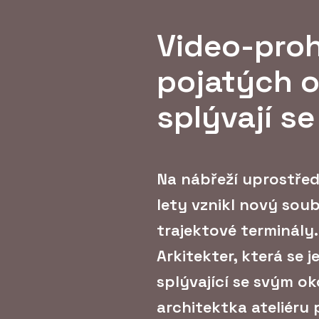
Video-proh
pojatých o
splývají s
Na nábřeží uprostře
lety vznikl nový soub
trajektové terminály.
Arkitekter, která se 
splývající se svým ok
architektka ateliéru