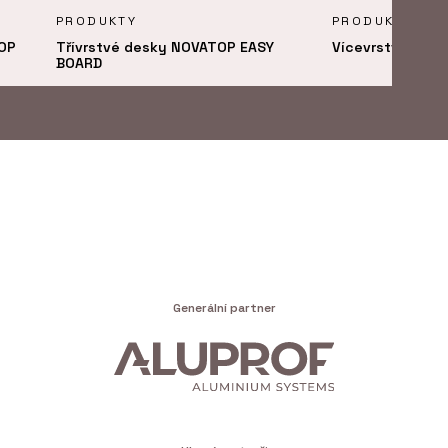
PRODUKTY
PRODUKTY
OP
Třívrstvé desky NOVATOP EASY
Vícevrstvé des
BOARD
Generální partner