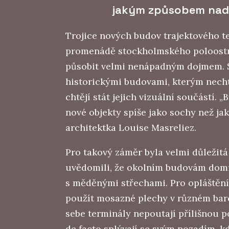
jakým způsobem nad 
Trojice nových budov trajektového t
promenádě stockholmského poloostr
působit velmi nenápadným dojmem. S
historickými budovami, kterým necht
chtějí stát jejich vizuální součástí. 
nové objekty spíše jako sochy než jak
architektka Louise Masreliez.
Pro takový záměr byla velmi důležitá 
uvědomili, že okolním budovám domi
s měděnými střechami. Pro opláštění
použít mosazné plechy v různém bar
sebe terminály nepoutají přílišnou p
de facto splývají se svým pozadím, 