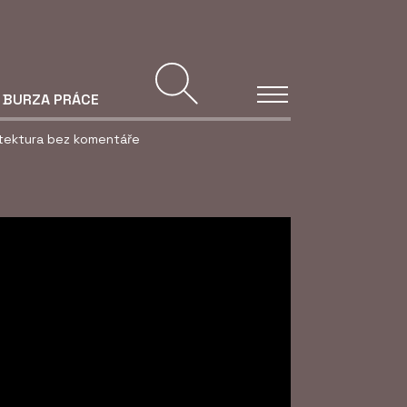
BURZA PRÁCE
itektura bez komentáře