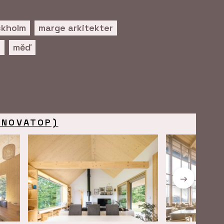
ckholm
marge arkitekter
c
měď
 (NOVATOP)