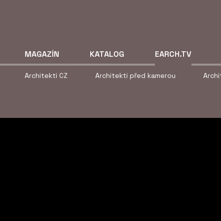
MAGAZÍN
KATALOG
EARCH.TV
Architekti CZ
Architekti před kamerou
Arch