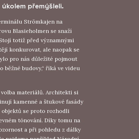
úkolem přemýšleli.
erminálu Strömkajen na
ovu Blasieholmen se snaží
tojí totiž před významnými
ějí konkurovat, ale naopak se
„Bylo pro nás důležité pojmout
o běžné budovy,“ říká ve videu
volba materiálů. Architekti si
nují kamenné a štukové fasády
 objektů se proto rozhodli
evném tónování. Díky tomu na
ozornost a při pohledu z dálky
kde najdeme například Národní