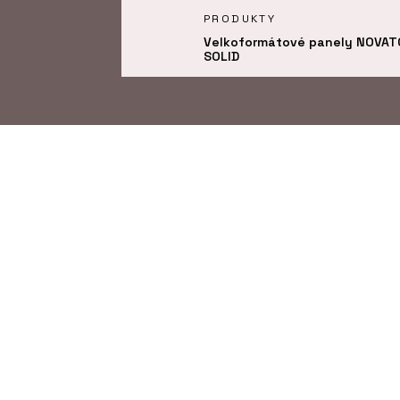
UKTY
PRODUKTY
ukční panely NOVATOP CLT
Velkoformátové panely NOVAT
ARD
SOLID