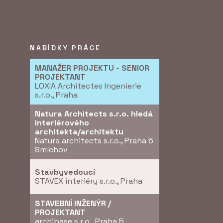
NABÍDKY PRÁCE
MANAŽER PROJEKTU - SENIOR
PROJEKTANT
LOXIA Architectes Ingenierie
s.r.o., Praha
Natura Architects s.r.o. hledá
interiérového
architekta/architektu
Natura architects s.r.o., Praha 5
Smíchov
Stavbyvedoucí
STAVEX interiéry s.r.o., Praha
STAVEBNÍ INŽENÝR /
PROJEKTANT
archibase s.r.o., Praha 5