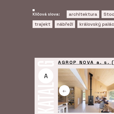
architektura
Sto
Klíčová slova:
trajekt
nábřeží
královský palá
AGROP NOVA a. s.
A