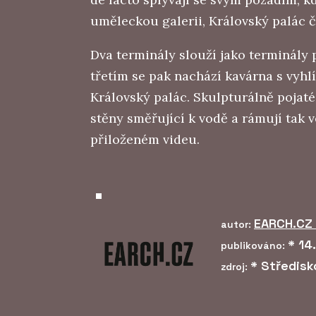
uměleckou galerii, Královský palác č
Dva terminály slouží jako terminály p
třetím se pak nachází kavárna s vyhl
Královský palác. Skulpturálně pojat
stěny směřující k vodě a rámují tak v
přiloženém videu.
EARCH.CZ
autor:
*
14.
publikováno:
*
Středisk
zdroj: