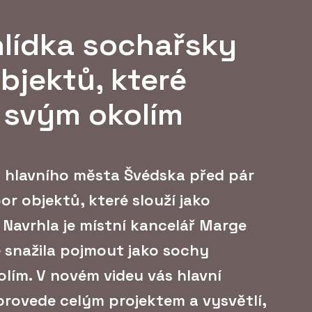
lídka sochařsky
bjektů, které
e svým okolím
d hlavního města Švédska před pár
or objektů, které slouží jako
 Navrhla je místní kancelář Marge
je snažila pojmout jako sochy
olím. V novém videu vás hlavní
 provede celým projektem a vysvětlí,