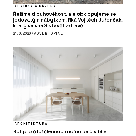
NOVINKY A NÁZORY
Řešíme dlouhověkost, ale obklopujeme se
jedovatým nábytkem, říká Vojtěch Juřenčák,
který se snaží stavět zdravě
24. 6. 2026 /
ADVERTORIAL
ARCHITEKTURA
Byt pro čtyřčlennou rodinu celý v bílé