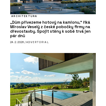
ARCHITEKTURA
„Dům přivezeme hotový na kamionu,“ říká
Miroslav Veselý z české pobočky firmy na
dřevostavby. Spojit stěny k sobě trvá jen
pár dnů
24. 2. 2026 /
ADVERTORIAL