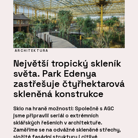
ARCHITEKTURA
Největší tropický skleník
světa. Park Edenya
zastřešuje čtyřhektarová
skleněná konstrukce
Sklo na hraně možností: Společně s AGC
jsme připravili seriál o extrémních
sklářských řešeních v architektuře.
Zaměříme se na odvážné skleněné střechy,
složité fasádní struktury i citlivé