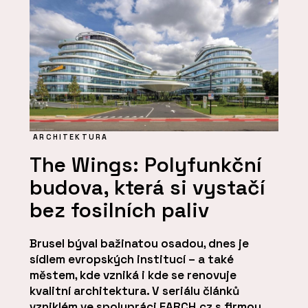
ARCHITEKTURA
The Wings: Polyfunkční
budova, která si vystačí
bez fosilních paliv
Brusel býval bažinatou osadou, dnes je
sídlem evropských institucí – a také
městem, kde vzniká i kde se renovuje
kvalitní architektura. V seriálu článků
vzniklém ve spolupráci EARCH.cz s firmou