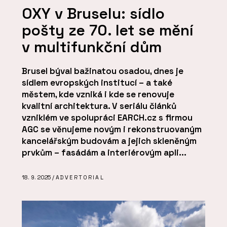
OXY v Bruselu: sídlo
pošty ze 70. let se mění
v multifunkční dům
Brusel býval bažinatou osadou, dnes je
sídlem evropských institucí – a také
městem, kde vzniká i kde se renovuje
kvalitní architektura. V seriálu článků
vzniklém ve spolupráci EARCH.cz s firmou
AGC se věnujeme novým i rekonstruovaným
kancelářským budovám a jejich skleněným
prvkům – fasádám a interiérovým apli...
18. 9. 2025 /
ADVERTORIAL