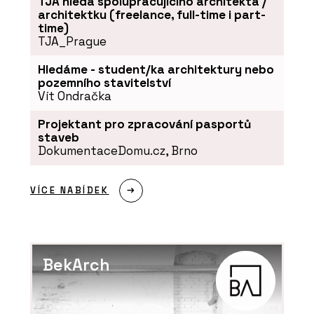
TJA hledá spolupracujícího architekta /
architektku (freelance, full-time i part-
time)
TJA_Prague
Hledáme - student/ka architektury nebo
pozemního stavitelství
Vít Ondračka
Projektant pro zpracování pasportů
staveb
DokumentaceDomu.cz, Brno
VÍCE NABÍDEK
BekArch