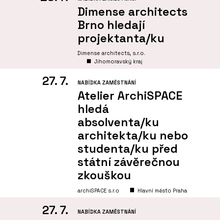
Dimense architects
Brno hledají
projektanta/ku
Dimense architects, s.r.o.
Jihomoravský kraj
27. 7.
NABÍDKA ZAMĚSTNÁNÍ
Atelier ArchiSPACE
hledá
absolventa/ku
architekta/ku nebo
studenta/ku před
státní závěrečnou
zkouškou
archiSPACE s.r.o
Hlavní město Praha
27. 7.
NABÍDKA ZAMĚSTNÁNÍ