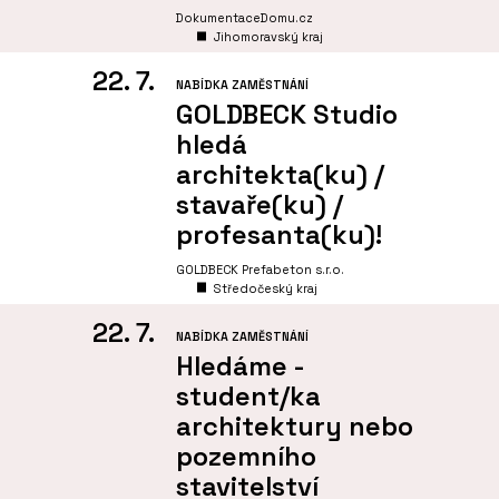
DokumentaceDomu.cz
Jihomoravský kraj
22. 7.
NABÍDKA ZAMĚSTNÁNÍ
GOLDBECK Studio
hledá
architekta(ku) /
stavaře(ku) /
profesanta(ku)!
GOLDBECK Prefabeton s.r.o.
Středočeský kraj
22. 7.
NABÍDKA ZAMĚSTNÁNÍ
Hledáme -
student/ka
architektury nebo
pozemního
stavitelství