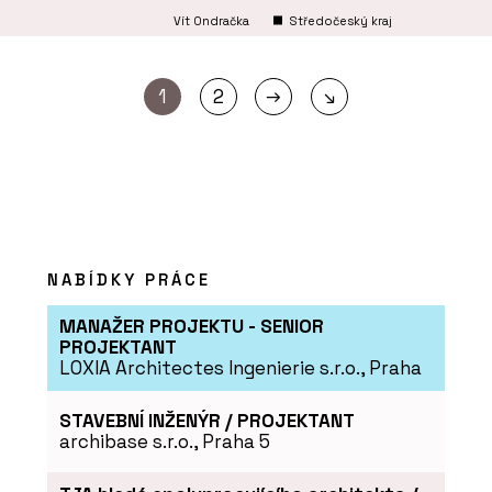
Vít Ondračka
Středočeský kraj
→
1
2
↘
NABÍDKY PRÁCE
MANAŽER PROJEKTU - SENIOR
PROJEKTANT
LOXIA Architectes Ingenierie s.r.o., Praha
STAVEBNÍ INŽENÝR / PROJEKTANT
archibase s.r.o., Praha 5