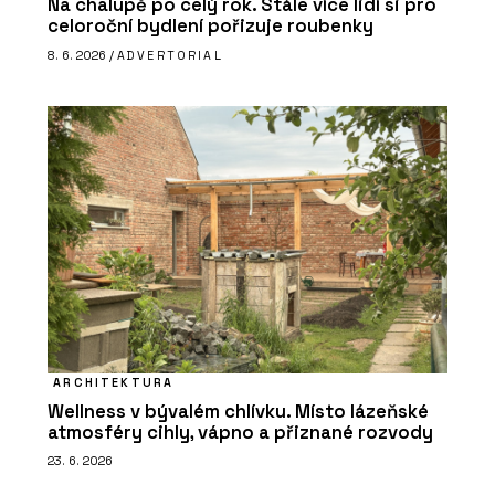
Na chalupě po celý rok. Stále více lidí si pro
celoroční bydlení pořizuje roubenky
8. 6. 2026 /
ADVERTORIAL
ARCHITEKTURA
Wellness v bývalém chlívku. Místo lázeňské
atmosféry cihly, vápno a přiznané rozvody
23. 6. 2026