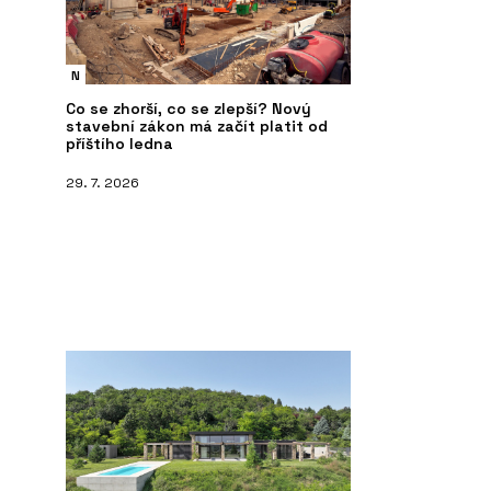
N
Co se zhorší, co se zlepší? Nový
stavební zákon má začít platit od
příštího ledna
29. 7. 2026