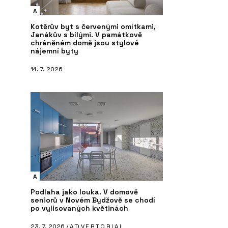
A
Kotěrův byt s červenými omítkami,
Janákův s bílými. V památkově
chráněném domě jsou stylové
nájemní byty
14. 7. 2026
A
Podlaha jako louka. V domově
seniorů v Novém Bydžově se chodí
po vylisovaných květinách
23. 7. 2026 /
ADVERTORIAL