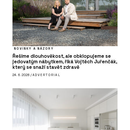
NOVINKY A NÁZORY
Řešíme dlouhověkost, ale obklopujeme se
jedovatým nábytkem, říká Vojtěch Juřenčák,
který se snaží stavět zdravě
24. 6. 2026 /
ADVERTORIAL