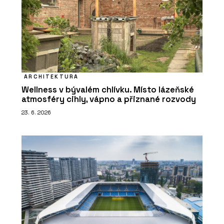
ARCHITEKTURA
Wellness v bývalém chlívku. Místo lázeňské
atmosféry cihly, vápno a přiznané rozvody
23. 6. 2026