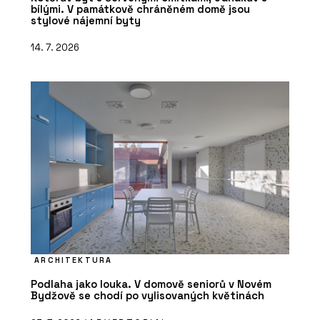
bílými. V památkově chráněném domě jsou
stylové nájemní byty
14. 7. 2026
ARCHITEKTURA
Podlaha jako louka. V domově seniorů v Novém
Bydžově se chodí po vylisovaných květinách