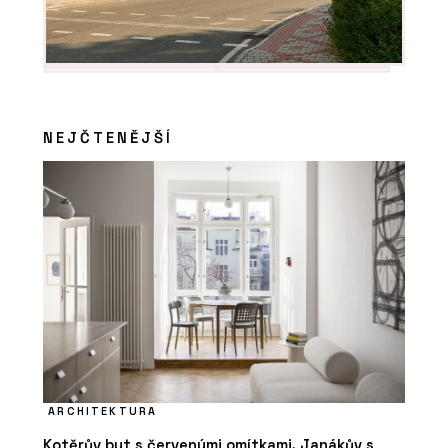
NEJČTENĚJŠÍ
ARCHITEKTURA
Kotěrův byt s červenými omítkami, Janákův s