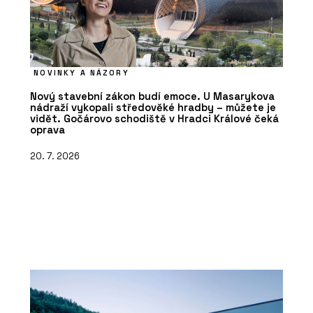
NOVINKY A NÁZORY
Nový stavební zákon budí emoce. U Masarykova
nádraží vykopali středověké hradby – můžete je
vidět. Gočárovo schodiště v Hradci Králové čeká
oprava
20. 7. 2026