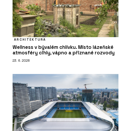
ARCHITEKTURA
Wellness v bývalém chlívku. Místo lázeňské
atmosféry cihly, vápno a přiznané rozvody
23. 6. 2026