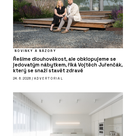
NOVINKY A NÁZORY
Řešíme dlouhověkost, ale obklopujeme se
jedovatým nábytkem, říká Vojtěch Juřenčák,
který se snaží stavět zdravě
24. 6. 2026 /
ADVERTORIAL