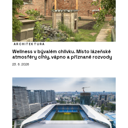
ARCHITEKTURA
Wellness v bývalém chlívku. Místo lázeňské
atmosféry cihly, vápno a přiznané rozvody
23. 6. 2026