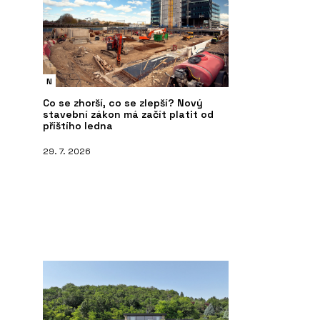
N
Co se zhorší, co se zlepší? Nový
stavební zákon má začít platit od
příštího ledna
29. 7. 2026