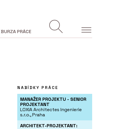
BURZA PRÁCE
NABÍDKY PRÁCE
MANAŽER PROJEKTU - SENIOR
PROJEKTANT
LOXIA Architectes Ingenierie
s.r.o., Praha
ARCHITEKT-PROJEKTANT: