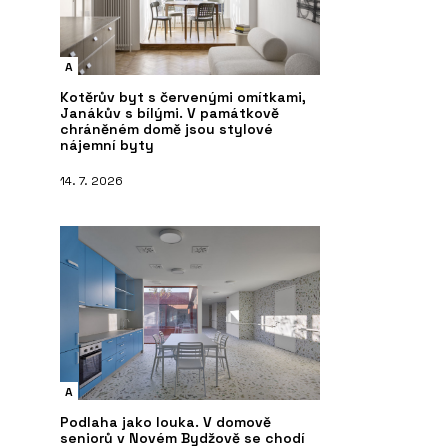
A
Kotěrův byt s červenými omítkami,
Janákův s bílými. V památkově
chráněném domě jsou stylové
nájemní byty
14. 7. 2026
A
Podlaha jako louka. V domově
seniorů v Novém Bydžově se chodí