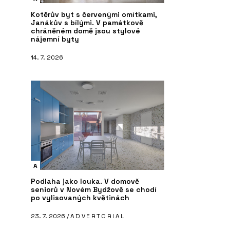
Kotěrův byt s červenými omítkami,
Janákův s bílými. V památkově
chráněném domě jsou stylové
nájemní byty
14. 7. 2026
A
Podlaha jako louka. V domově
seniorů v Novém Bydžově se chodí
po vylisovaných květinách
23. 7. 2026 /
ADVERTORIAL