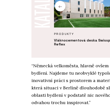
Y
PRODUKTY
Rozhlasu a televize
Vláknocementová deska Swissp
ka je energeticky efektivní.
Reflex
z 80. let dostala novou
a zateplovací systém
“Německá velkoměsta, hlavně ovšem B
bydlení. Najdeme tu neobvyklé typolo
inovativní práci s prostorem a materi
která situaci v Berlíně dlouhodobě sl
oblasti bydlení v podstatě nic nové
odvahou trochu inspirovat.”