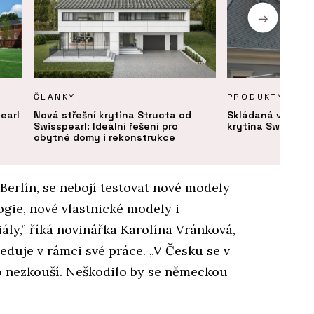
ČLÁNKY
PRODUKTY
earl
Nová střešní krytina Structa od
Skládaná vlákno
Swisspearl: Ideální řešení pro
krytina Swisspear
obytné domy i rekonstrukce
erlín, se nebojí testovat nové modely
gie, nové vlastnické modely i
ály,” říká novinářka Karolína Vránková,
eduje v rámci své práce. „V Česku se v
ho nezkouší. Neškodilo by se německou