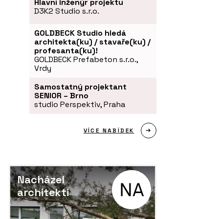
Hlavní inženýr projektu
D3K2 Studio s.r.o.
GOLDBECK Studio hledá
architekta(ku) / stavaře(ku) /
profesanta(ku)!
GOLDBECK Prefabeton s.r.o.,
Vrdy
Samostatný projektant
SENIOR – Brno
studio Perspektiv, Praha
VÍCE NABÍDEK
Nacházel
architekti