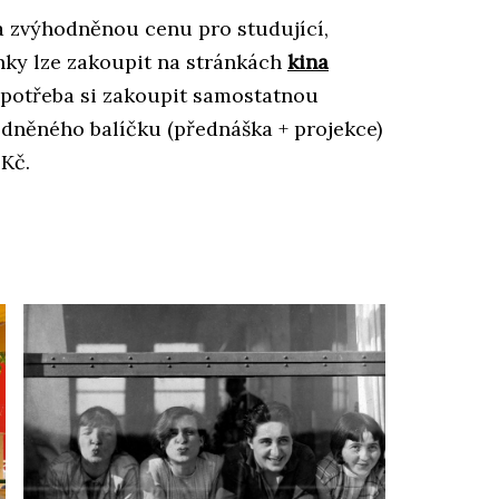
za zvýhodněnou cenu pro studující,
enky lze zakoupit na stránkách
kina
 potřeba si zakoupit samostatnou
odněného balíčku (přednáška + projekce)
Kč.