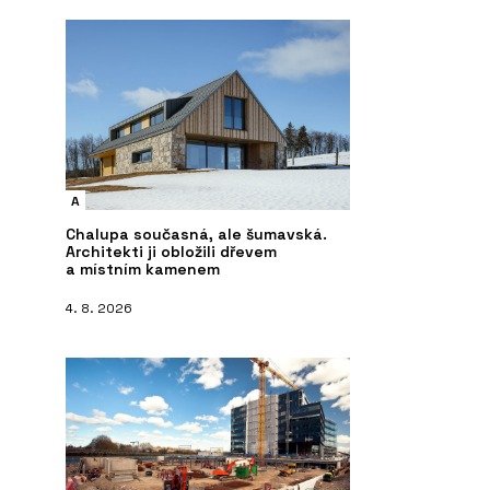
A
Chalupa současná, ale šumavská.
Architekti ji obložili dřevem
a místním kamenem
4. 8. 2026