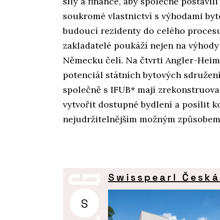
síly a finance, aby společně postav
soukromé vlastnictví s výhodami byt
budoucí rezidenty do celého procesu
zakladatelé poukáží nejen na výhody 
Německu čelí. Na čtvrti Angler-Heim
potenciál státních bytových sdružení
společně s IFUB* mají zrekonstruovat 
vytvořit dostupné bydlení a posílit k
nejudržitelnějším možným způsobem
Swisspearl Česká
S