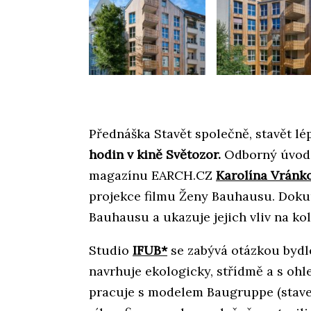
Přednáška Stavět společně, stavět lé
hodin v kině Světozor.
Odborný úvod 
magazínu EARCH.CZ
Karolína Vránk
projekce filmu Ženy Bauhausu. Dok
Bauhausu a ukazuje jejich vliv na ko
Studio
IFUB*
se zabývá otázkou bydle
navrhuje ekologicky, střídmě a s oh
pracuje s modelem Baugruppe (staveb