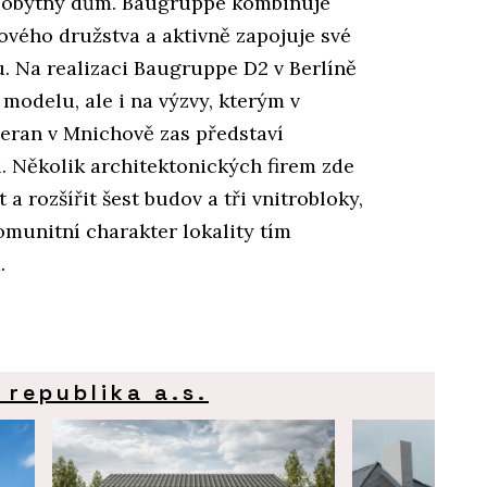
ili obytný dům. Baugruppe kombinuje
ového družstva a aktivně zapojuje své
. Na realizaci Baugruppe D2 v Berlíně
modelu, ale i na výzvy, kterým v
eran v Mnichově zas představí
. Několik architektonických firem zde
a rozšířit šest budov a tři vnitrobloky,
omunitní charakter lokality tím
.
 republika a.s.