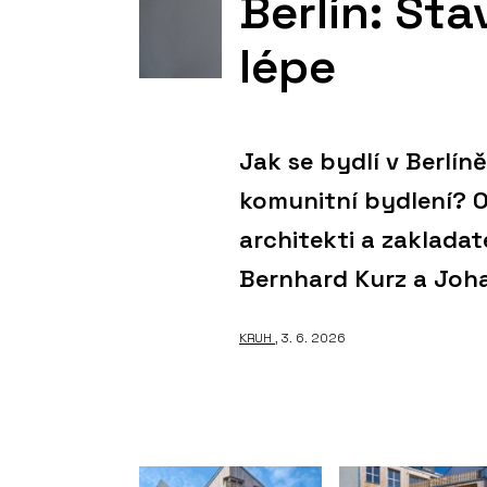
Berlín: St
lépe
Jak se bydlí v Berlíně
komunitní bydlení? 
architekti a zaklad
Bernhard Kurz a Joh
KRUH
, 3. 6. 2026