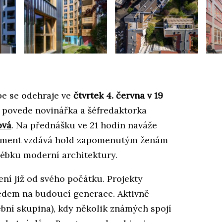
pe se odehraje ve
čtvrtek 4. června v 19
povede novinářka a šéfredaktorka
ová
. Na přednášku ve 21 hodin naváže
ument vzdává hold zapomenutým ženám
lébku moderní architektury.
ní již od svého počátku. Projekty
ledem na budoucí generace. Aktivně
ní skupina), kdy několik známých spojí