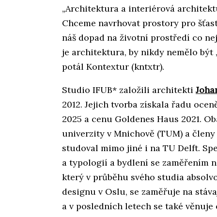
„Architektura a interiérová architekt
Chceme navrhovat prostory pro šťast
náš dopad na životní prostředí co nej
je architektura, by nikdy nemělo být
potál Kontextur (kntxtr).
Studio IFUB* založili architekti
Joha
2012. Jejich tvorba získala řadu oce
2025 a cenu Goldenes Haus 2021. Oba
univerzity v Mnichově (TUM) a člen
studoval mimo jiné i na TU Delft. Sp
a typologií a bydlení se zaměřením na
který v průběhu svého studia absolvo
designu v Oslu, se zaměřuje na stáv
a v posledních letech se také věnuje 