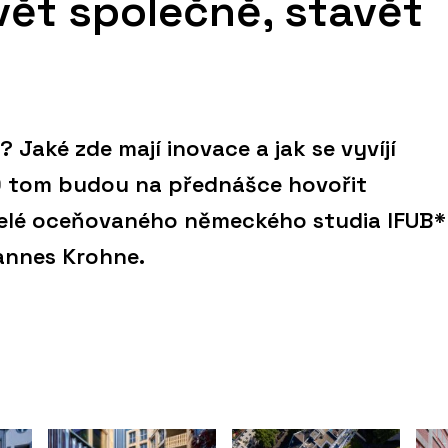
avět společně, stavět
? Jaké zde mají inovace a jak se vyvíjí
O tom budou na přednášce hovořit
atelé oceňovaného německého studia IFUB*
annes Krohne.