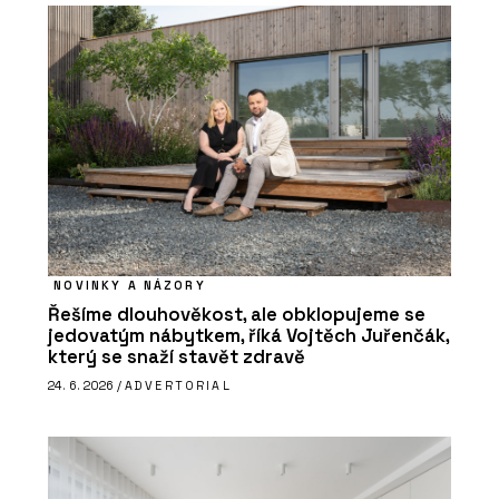
NOVINKY A NÁZORY
Řešíme dlouhověkost, ale obklopujeme se
jedovatým nábytkem, říká Vojtěch Juřenčák,
který se snaží stavět zdravě
24. 6. 2026 /
ADVERTORIAL