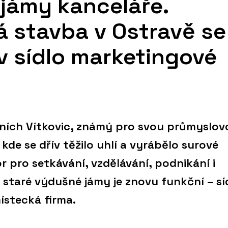
jámy kanceláře.
 stavba v Ostravě se
v sídlo marketingové
lních Vítkovic, známý pro svou průmyslov
 kde se dřív těžilo uhlí a vyrábělo surové
or pro setkávání, vzdělávání, podnikání i
 staré výdušné jámy je znovu funkční – síd
ístecká firma.