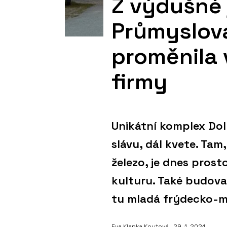
Z výdušné 
Průmyslová
proměnila 
firmy
Unikátní komplex Do
slávu, dál kvete. Tam,
železo, je dnes prost
kulturu. Také budova
tu mladá frýdecko-m
Eva Klapka Koutová
, 29. 1. 2024