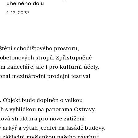
uhelného dolu
1. 12. 2022
ištění schodišťového prostoru,
zobetonových stropů. Zpřístupněné
ní kanceláře, ale i pro kulturní účely.
onal mezinárodní prodejní festival
s. Objekt bude doplněn o velkou
ch s vyhlídkou na panorama Ostravy.
lová struktura pro nové zatížení
 arkýř a výtah jezdící na fasádě budovy.
je základní myšlenkou našeho návrhu,“