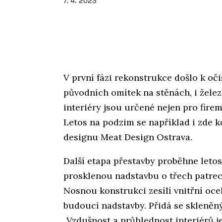
7. 4. 2023
V první fázi rekonstrukce došlo k oč
původních omítek na stěnách, i žele
interiéry jsou určené nejen pro firem
Letos na podzim se například i zde k
designu Meat Design Ostrava.
Další etapa přestavby proběhne leto
prosklenou nadstavbu o třech patre
Nosnou konstrukci zesílí vnitřní oce
budoucí nadstavby. Přidá se skleněný
„Vzdušnost a průhlednost interiérů 