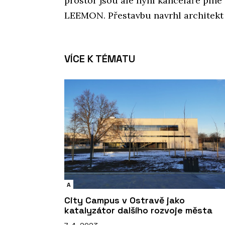
prostor jsou ale nyní kanceláře plné 
LEEMON. Přestavbu navrhl architekt 
VÍCE K TÉMATU
A
City Campus v Ostravě jako
katalyzátor dalšího rozvoje města