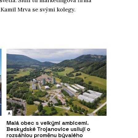
světla. Sídlí tu marketingová firma
Kamil Mrva se svými kolegy.
A
Malá obec s velkými ambicemi.
Beskydské Trojanovice usilují o
rozsáhlou proměnu bývalého