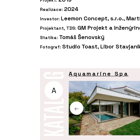
2024
Realizace:
Leemon Concept, s.r.o., Mar
Investor:
GM Projekt a Inženýrin
Projektant, TDS:
Tomáš Šenovský
Statika:
Studio Toast, Libor Stavjaní
Fotograf:
Aquamarine Spa
A