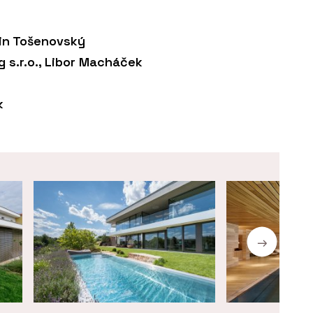
tin Tošenovský
g s.r.o., Libor Macháček
k