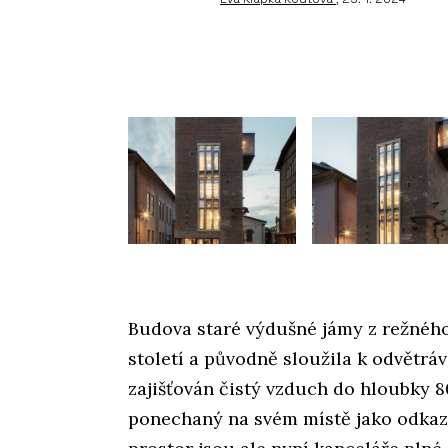
Budova staré výdušné jámy z režného 
století a původně sloužila k odvětrá
zajišťován čistý vzduch do hloubky 8
ponechaný na svém místě jako odkaz 