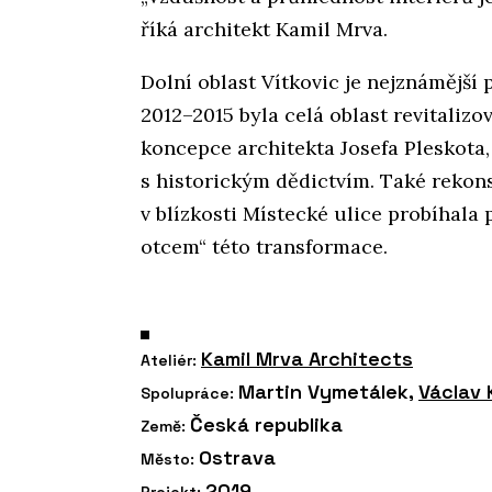
říká architekt Kamil Mrva.
Dolní oblast Vítkovic je nejznámější 
2012–2015 byla celá oblast revitaliz
koncepce architekta Josefa Pleskota,
s historickým dědictvím. Také rekon
v blízkosti Místecké ulice probíhala
otcem“ této transformace.
Kamil Mrva Architects
Ateliér:
Martin Vymetálek,
Václav 
Spolupráce:
Česká republika
Země:
Ostrava
Město:
2019
Projekt: