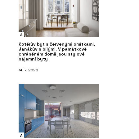
A
Kotěrův byt s červenými omítkami,
Janákův s bílými. V památkově
chráněném domě jsou stylové
nájemní byty
14. 7. 2026
A