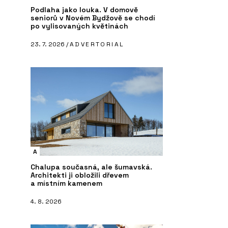
Podlaha jako louka. V domově
seniorů v Novém Bydžově se chodí
po vylisovaných květinách
23. 7. 2026 /
ADVERTORIAL
A
Chalupa současná, ale šumavská.
Architekti ji obložili dřevem
a místním kamenem
4. 8. 2026