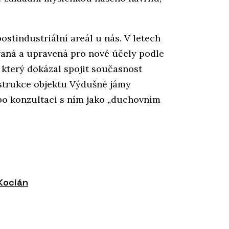
postindustriální areál u nás. V letech
ovaná a upravená pro nové účely podle
 který dokázal spojit současnost
strukce objektu Výdušné jámy
 po konzultaci s ním jako „duchovním
Kocián