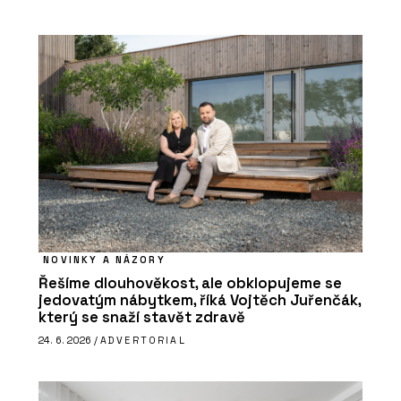
NOVINKY A NÁZORY
Řešíme dlouhověkost, ale obklopujeme se
jedovatým nábytkem, říká Vojtěch Juřenčák,
který se snaží stavět zdravě
24. 6. 2026 /
ADVERTORIAL