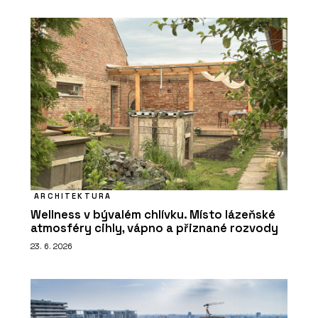
ARCHITEKTURA
Wellness v bývalém chlívku. Místo lázeňské
atmosféry cihly, vápno a přiznané rozvody
23. 6. 2026