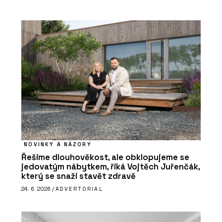
NOVINKY A NÁZORY
Řešíme dlouhověkost, ale obklopujeme se
jedovatým nábytkem, říká Vojtěch Juřenčák,
který se snaží stavět zdravě
24. 6. 2026 /
ADVERTORIAL