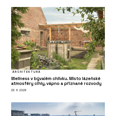
ARCHITEKTURA
Wellness v bývalém chlívku. Místo lázeňské
atmosféry cihly, vápno a přiznané rozvody
23. 6. 2026