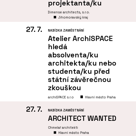
projektanta/ku
Dimense architects, s.r.o.
Jihomoravský kraj
27. 7.
NABÍDKA ZAMĚSTNÁNÍ
Atelier ArchiSPACE
hledá
absolventa/ku
architekta/ku nebo
studenta/ku před
státní závěrečnou
zkouškou
archiSPACE s.r.o
Hlavní město Praha
27. 7.
NABÍDKA ZAMĚSTNÁNÍ
ARCHITECT WANTED
Chmelař architekti
Hlavní město Praha