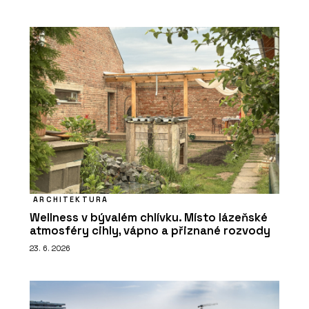
ARCHITEKTURA
Wellness v bývalém chlívku. Místo lázeňské
atmosféry cihly, vápno a přiznané rozvody
23. 6. 2026