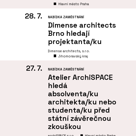
Hlavní město Praha
28. 7.
NABÍDKA ZAMĚSTNÁNÍ
Dimense architects
Brno hledají
projektanta/ku
Dimense architects, s.r.o.
Jihomoravský kraj
27. 7.
NABÍDKA ZAMĚSTNÁNÍ
Atelier ArchiSPACE
hledá
absolventa/ku
architekta/ku nebo
studenta/ku před
státní závěrečnou
zkouškou
archiSPACE s.r.o
Hlavní město Praha