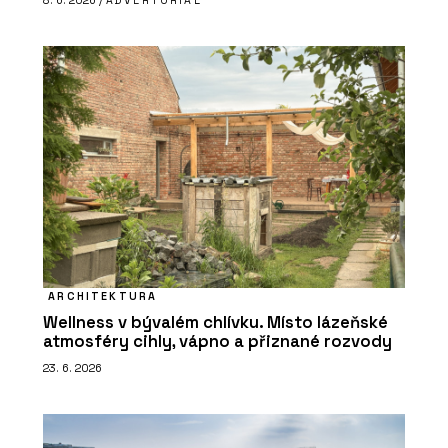
ARCHITEKTURA
Wellness v bývalém chlívku. Místo lázeňské
atmosféry cihly, vápno a přiznané rozvody
23. 6. 2026