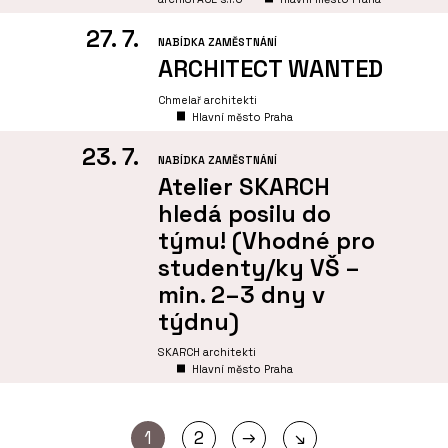
27. 7.
NABÍDKA ZAMĚSTNÁNÍ
ARCHITECT WANTED
Chmelař architekti
Hlavní město Praha
23. 7.
NABÍDKA ZAMĚSTNÁNÍ
Atelier SKARCH
hledá posilu do
týmu! (Vhodné pro
studenty/ky VŠ –
min. 2–3 dny v
týdnu)
SKARCH architekti
Hlavní město Praha
→
1
2
↘