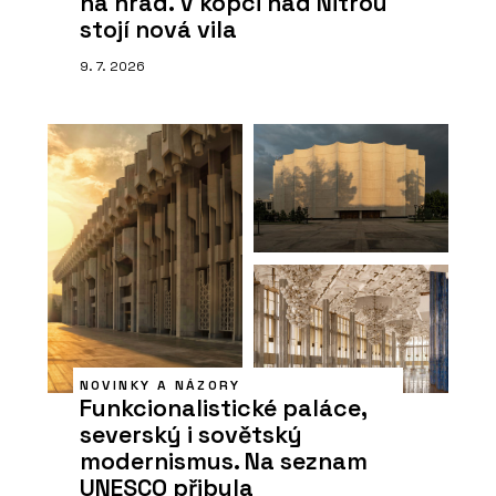
na hrad. V kopci nad Nitrou
stojí nová vila
9. 7. 2026
NOVINKY A NÁZORY
Funkcionalistické paláce,
severský i sovětský
modernismus. Na seznam
UNESCO přibyla