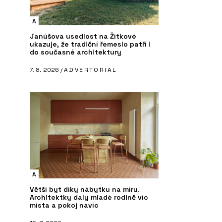
A
Janúšova usedlost na Žítkové
ukazuje, že tradiční řemeslo patří i
do současné architektury
7. 8. 2026 /
ADVERTORIAL
A
Větší byt díky nábytku na míru.
Architektky daly mladé rodině víc
místa a pokoj navíc