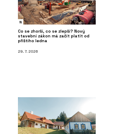
N
Co se zhorší, co se zlepší? Nový
stavební zákon má začít platit od
příštího ledna
29. 7. 2026