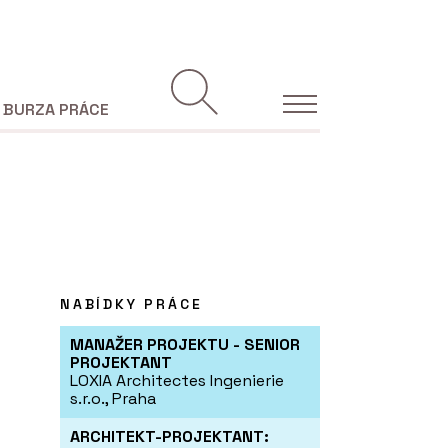
BURZA PRÁCE
NABÍDKY PRÁCE
MANAŽER PROJEKTU - SENIOR
PROJEKTANT
LOXIA Architectes Ingenierie
s.r.o., Praha
ARCHITEKT-PROJEKTANT: