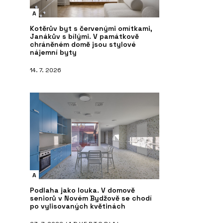
A
Kotěrův byt s červenými omítkami,
Janákův s bílými. V památkově
chráněném domě jsou stylové
nájemní byty
14. 7. 2026
A
Podlaha jako louka. V domově
seniorů v Novém Bydžově se chodí
po vylisovaných květinách