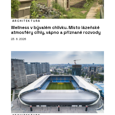
ARCHITEKTURA
Wellness v bývalém chlívku. Místo lázeňské
atmosféry cihly, vápno a přiznané rozvody
23. 6. 2026