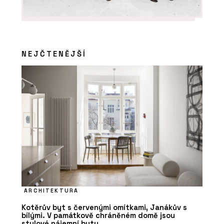
NEJČTENĚJŠÍ
ARCHITEKTURA
Kotěrův byt s červenými omítkami, Janákův s
bílými. V památkově chráněném domě jsou
stylové nájemní byty