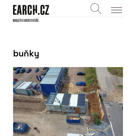
buňky