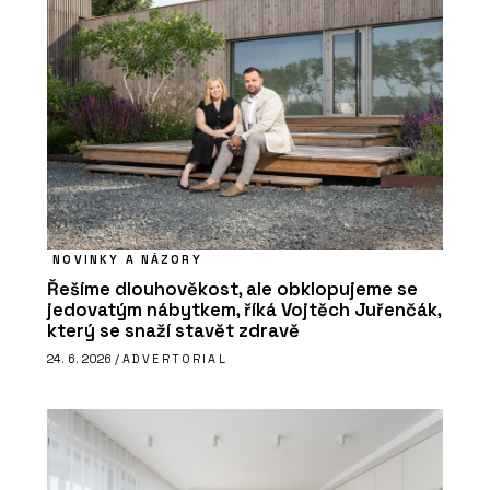
NOVINKY A NÁZORY
Řešíme dlouhověkost, ale obklopujeme se
jedovatým nábytkem, říká Vojtěch Juřenčák,
který se snaží stavět zdravě
24. 6. 2026 /
ADVERTORIAL