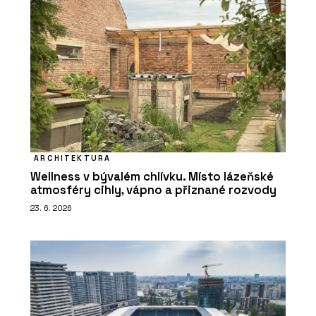
ARCHITEKTURA
Wellness v bývalém chlívku. Místo lázeňské
atmosféry cihly, vápno a přiznané rozvody
23. 6. 2026