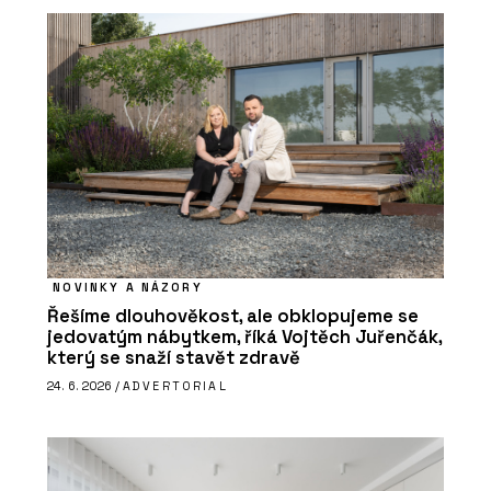
NOVINKY A NÁZORY
Řešíme dlouhověkost, ale obklopujeme se
jedovatým nábytkem, říká Vojtěch Juřenčák,
který se snaží stavět zdravě
24. 6. 2026 /
ADVERTORIAL