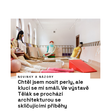
NOVINKY A NÁZORY
Chtěl jsem nosit perly, ale
kluci se mi smáli. Ve výstavě
Tělák se prochází
architekturou se
skličujícími příběhy