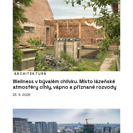
ARCHITEKTURA
Wellness v bývalém chlívku. Místo lázeňské
atmosféry cihly, vápno a přiznané rozvody
23. 6. 2026