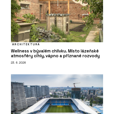
ARCHITEKTURA
Wellness v bývalém chlívku. Místo lázeňské
atmosféry cihly, vápno a přiznané rozvody
23. 6. 2026