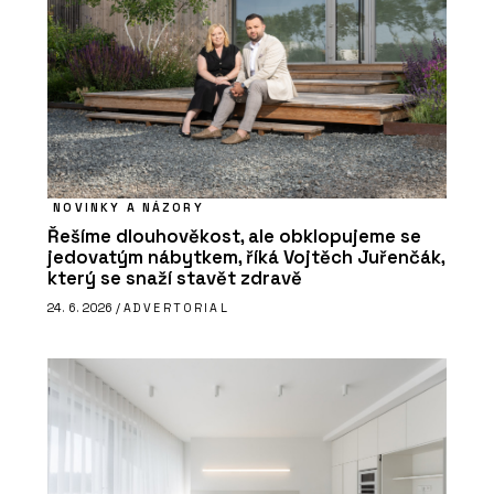
NOVINKY A NÁZORY
Řešíme dlouhověkost, ale obklopujeme se
jedovatým nábytkem, říká Vojtěch Juřenčák,
který se snaží stavět zdravě
24. 6. 2026 /
ADVERTORIAL