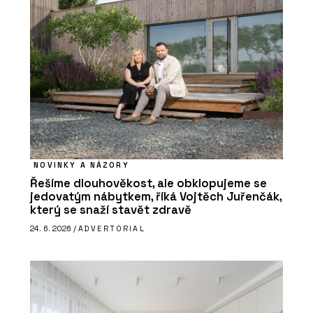
NOVINKY A NÁZORY
Řešíme dlouhověkost, ale obklopujeme se
jedovatým nábytkem, říká Vojtěch Juřenčák,
který se snaží stavět zdravě
24. 6. 2026 /
ADVERTORIAL