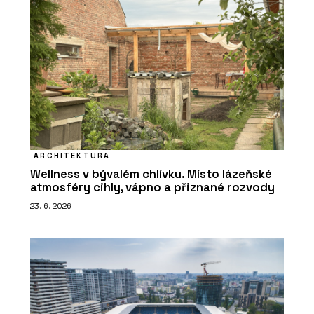
ARCHITEKTURA
Wellness v bývalém chlívku. Místo lázeňské
atmosféry cihly, vápno a přiznané rozvody
23. 6. 2026