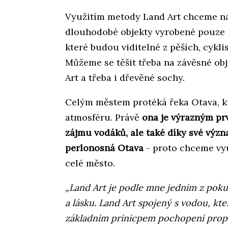
Využitím metody Land Art chceme na
dlouhodobé objekty vyrobené pouze z 
které budou viditelné z pěších, cykli
Můžeme se těšit třeba na závěsné obj
Art a třeba i dřevěné sochy.
Celým městem protéká řeka Otava, k
atmosféru. Právě
ona je výrazným pr
zájmu vodáků, ale také díky své výz
perlonosná Otava
- proto chceme vyu
celé město.
„Land Art je podle mne jedním z poku
a lásku. Land Art spojený s vodou, kter
základním prinicpem pochopení propo