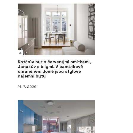
A
Kotěrův byt s červenými omítkami,
Janákův s bílými. V památkově
chráněném domě jsou stylové
nájemní byty
14. 7. 2026