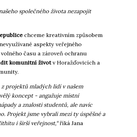
 našeho společného života nezapojit
republice
chceme kreativním způsobem
 nevyužívané aspekty veřejného
í volného času a zároveň ochranu
dit komunitní život
v Horažďovicích a
munity.
 z projektů mladých lidí v našem
ělý koncept - angažuje místní
pady a znalosti studentů, ale navíc
o. Projekt jsme vybrali mezi ty úspěšné a
hitu i širší veřejnost,“
říká Jana