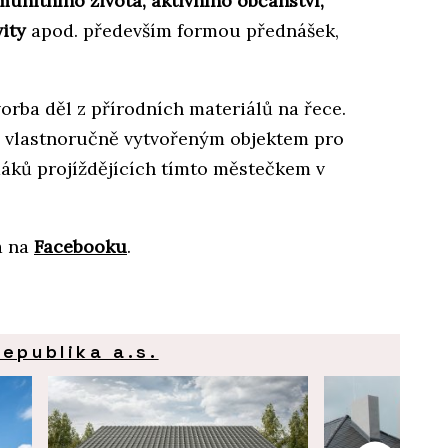
munitního života, aktivního občanství,
vity
apod. především formou přednášek,
rba děl z přírodních materiálů na řece.
m vlastnoručně vytvořeným objektem pro
odáků projíždějících tímto městečkem v
 na
Facebooku
.
epublika a.s.