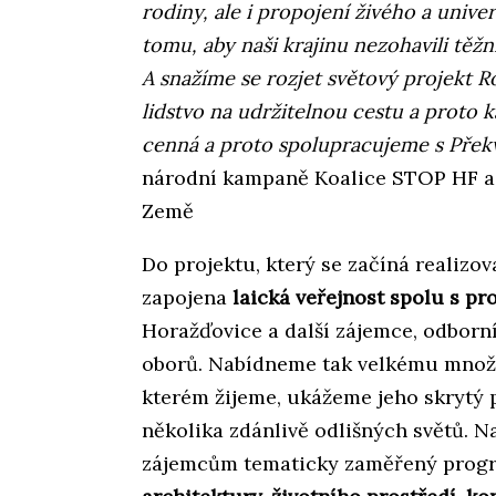
rodiny, ale i propojení živého a unive
tomu, aby naši krajinu nezohavili těžn
A snažíme se rozjet světový projekt R
lidstvo na udržitelnou cestu a proto k
cenná a proto spolupracujeme s Přek
národní kampaně Koalice STOP HF a
Země
Do projektu, který se začíná realiz
zapojena
laická veřejnost spolu s pr
Horažďovice a další zájemce, odborní
oborů. Nabídneme tak velkému množst
kterém žijeme, ukážeme jeho skrytý
několika zdánlivě odlišných světů. 
zájemcům tematicky zaměřený progr