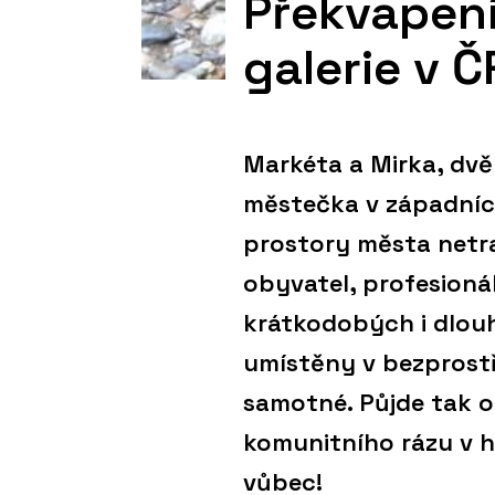
Překvapení
galerie v Č
Markéta a Mirka, dvě
městečka v západních
prostory města netr
obyvatel, profesioná
krátkodobých i dlou
umístěny v bezprostř
samotné. Půjde tak o
komunitního rázu v hi
vůbec!