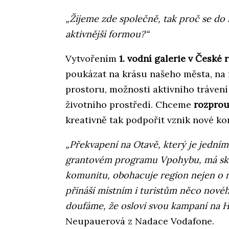
„Žijeme zde společně, tak proč se do
aktivnější formou?“
Vytvořením
1. vodní galerie v České 
poukázat na krásu našeho města, na
prostoru, možnosti aktivního tráven
životního prostředí. Chceme
rozprou
kreativně tak podpořit vznik nové ko
„Překvapení na Otavě, který je jedním
grantovém programu Vpohybu, má skv
komunitu, obohacuje region nejen o ná
přináší místním i turistům něco novéh
doufáme, že osloví svou kampaní na Hit
Neupauerová z Nadace Vodafone.