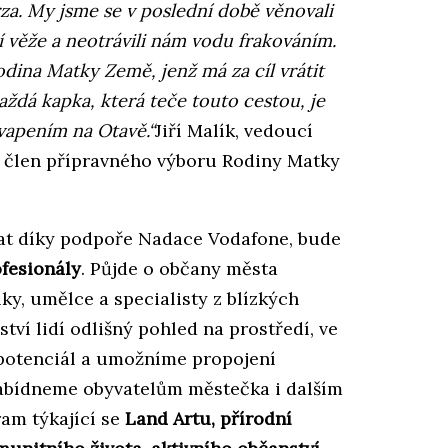
rza. My jsme se v poslední době věnovali
í věže a neotrávili nám vodu frakováním.
odina Matky Země, jenž má za cíl vrátit
aždá kapka, která teče touto cestou, je
vapením na Otavě.“
Jiří Malík, vedoucí
 člen přípravného výboru Rodiny Matky
ovat díky podpoře Nadace Vodafone, bude
ofesionály
. Půjde o občany města
ky, umělce a specialisty z blízkých
ví lidí odlišný pohled na prostředí, ve
 potenciál a umožníme propojení
Nabídneme obyvatelům městečka i dalším
am týkající se
Land Artu, přírodní