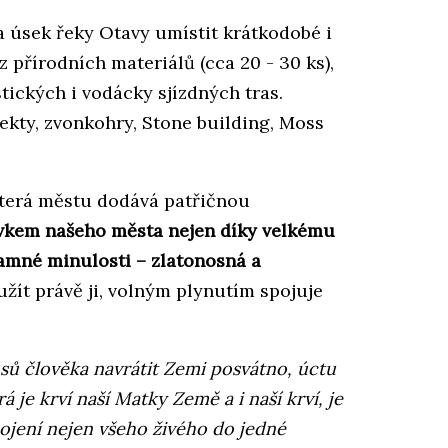
 úsek řeky Otavy umístit krátkodobé i
přírodních materiálů (cca 20 - 30 ks),
stických i vodácky sjízdných tras.
ekty, zvonkohry, Stone building, Moss
terá městu dodává patřičnou
vkem našeho města nejen díky velkému
namné minulosti – zlatonosná a
žít právě ji, volným plynutím spojuje
sů člověka navrátit Zemi posvátno, úctu
á je krví naší Matky Země a i naší krví, je
jení nejen všeho živého do jedné