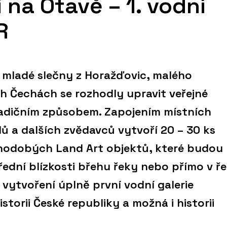
 na Otavě – 1. vodní
R
 mladé slečny z Horažďovic, malého
 Čechách se rozhodly upravit veřejné
adičním způsobem. Zapojením místních
lů a dalších zvědavců vytvoří 20 – 30 ks
hodobých Land Art objektů, které budou
ední blízkosti břehu řeky nebo přímo v ř
 vytvoření úplně první vodní galerie
storii České republiky a možná i historii