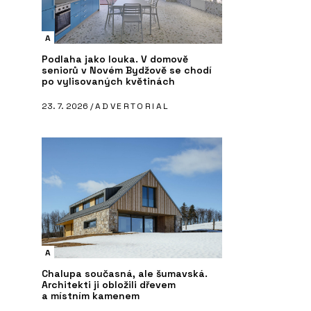
A
Podlaha jako louka. V domově
seniorů v Novém Bydžově se chodí
po vylisovaných květinách
23. 7. 2026 /
ADVERTORIAL
A
Chalupa současná, ale šumavská.
Architekti ji obložili dřevem
a místním kamenem