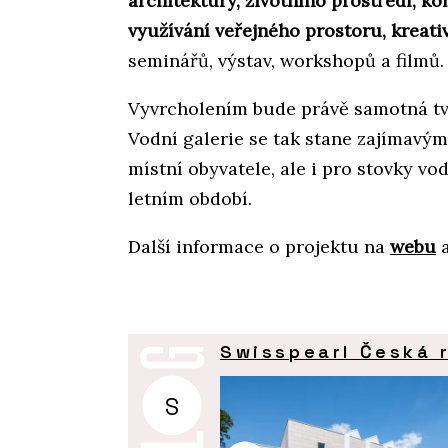
architektury, životního prostředí, ko
využívání veřejného prostoru, kreati
seminářů, výstav, workshopů a filmů.
Vyvrcholením bude právě samotná tvo
Vodní galerie se tak stane zajímavý
místní obyvatele, ale i pro stovky v
letním období.
Další informace o projektu na
webu
a
Swisspearl Česká r
S