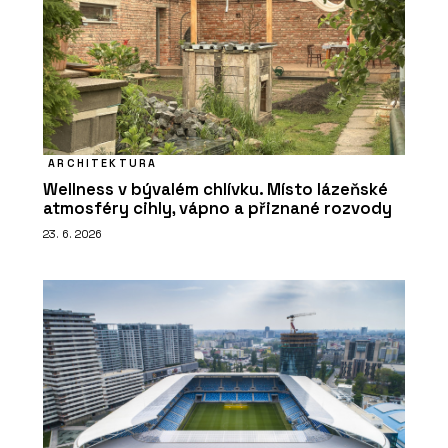
ARCHITEKTURA
Wellness v bývalém chlívku. Místo lázeňské
atmosféry cihly, vápno a přiznané rozvody
23. 6. 2026