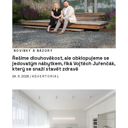
NOVINKY A NÁZORY
Řešíme dlouhověkost, ale obklopujeme se
jedovatým nábytkem, říká Vojtěch Juřenčák,
který se snaží stavět zdravě
24. 6. 2026 /
ADVERTORIAL