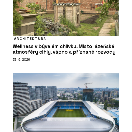
ARCHITEKTURA
Wellness v bývalém chlívku. Místo lázeňské
atmosféry cihly, vápno a přiznané rozvody
23. 6. 2026