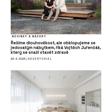
NOVINKY A NÁZORY
Řešíme dlouhověkost, ale obklopujeme se
jedovatým nábytkem, říká Vojtěch Juřenčák,
který se snaží stavět zdravě
24. 6. 2026 /
ADVERTORIAL