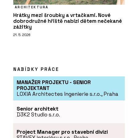
ARCHITEKTURA
Hrátky mezi šroubky a vrtačkami. Nové
dobrodružné hřiště nabízí dětem nečekané
zážitky
21. 5. 2026
NABÍDKY PRÁCE
MANAŽER PROJEKTU - SENIOR
PROJEKTANT
LOXIA Architectes Ingenierie s.r.o., Praha
Senior architekt
D3K2 Studio s.r.o.
Project Manager pro stavební divizi
STAVEX interiéry s.r.o., Praha