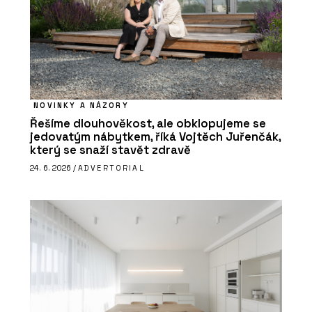
NOVINKY A NÁZORY
Řešíme dlouhověkost, ale obklopujeme se
jedovatým nábytkem, říká Vojtěch Juřenčák,
který se snaží stavět zdravě
24. 6. 2026 /
ADVERTORIAL