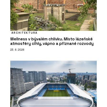
ARCHITEKTURA
Wellness v bývalém chlívku. Místo lázeňské
atmosféry cihly, vápno a přiznané rozvody
23. 6. 2026