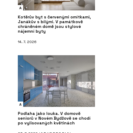
A
Kotěrův byt s červenými omítkami,
Janákův s bílými. V památkově
chráněném domě jsou stylové
nájemní byty
14. 7. 2026
A
Podlaha jako louka. V domově
seniorů v Novém Bydžově se chodí
po vylisovaných květinách