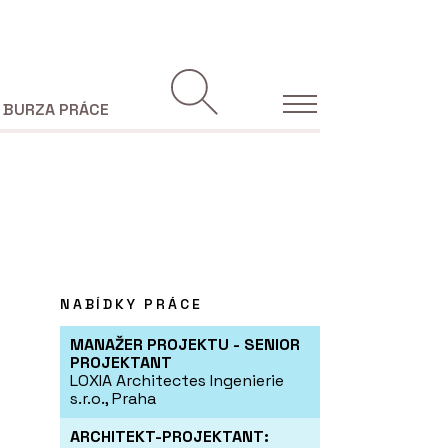
BURZA PRÁCE
NABÍDKY PRÁCE
MANAŽER PROJEKTU - SENIOR
PROJEKTANT
LOXIA Architectes Ingenierie
s.r.o., Praha
ARCHITEKT-PROJEKTANT: