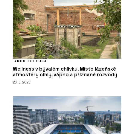
ARCHITEKTURA
Wellness v bývalém chlívku. Místo lázeňské
atmosféry cihly, vápno a přiznané rozvody
23. 6. 2026