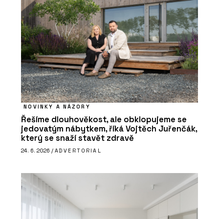
NOVINKY A NÁZORY
Řešíme dlouhověkost, ale obklopujeme se
jedovatým nábytkem, říká Vojtěch Juřenčák,
který se snaží stavět zdravě
24. 6. 2026 /
ADVERTORIAL