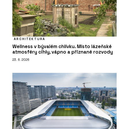
ARCHITEKTURA
Wellness v bývalém chlívku. Místo lázeňské
atmosféry cihly, vápno a přiznané rozvody
23. 6. 2026