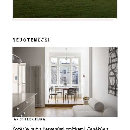
NEJČTENĚJŠÍ
ARCHITEKTURA
Kotěrův byt s červenými omítkami, Janákův s