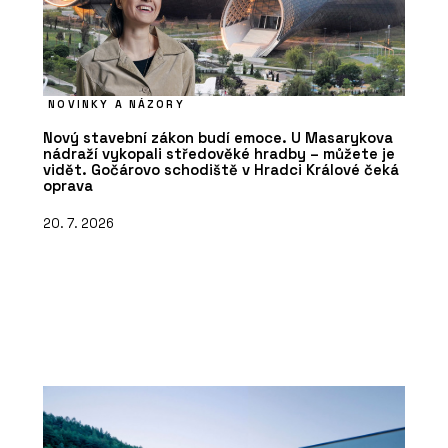
NOVINKY A NÁZORY
Nový stavební zákon budí emoce. U Masarykova
nádraží vykopali středověké hradby – můžete je
vidět. Gočárovo schodiště v Hradci Králové čeká
oprava
20. 7. 2026