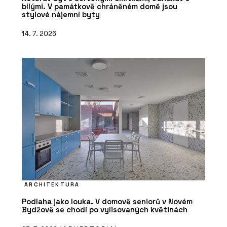
bílými. V památkově chráněném domě jsou
stylové nájemní byty
14. 7. 2026
ARCHITEKTURA
Podlaha jako louka. V domově seniorů v Novém
Bydžově se chodí po vylisovaných květinách