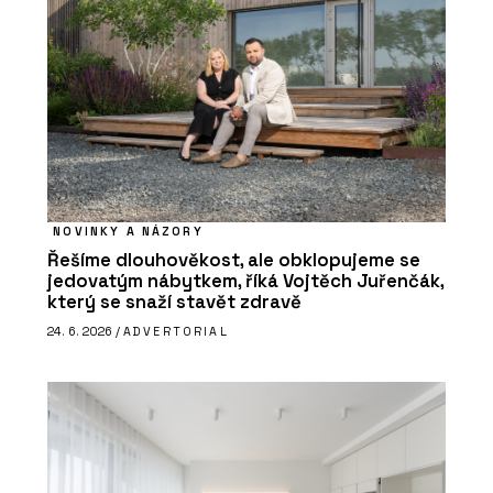
NOVINKY A NÁZORY
Řešíme dlouhověkost, ale obklopujeme se
jedovatým nábytkem, říká Vojtěch Juřenčák,
který se snaží stavět zdravě
24. 6. 2026 /
ADVERTORIAL