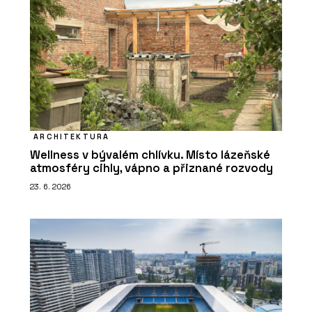
ARCHITEKTURA
Wellness v bývalém chlívku. Místo lázeňské
atmosféry cihly, vápno a přiznané rozvody
23. 6. 2026