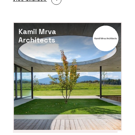
Kamil Mrva
Architects
ČLÁNKY
Rekonstrukce historického domu s
vápennou omítkou, která ctí tradici
SLUŽBY