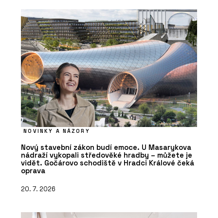
NOVINKY A NÁZORY
Nový stavební zákon budí emoce. U Masarykova
nádraží vykopali středověké hradby – můžete je
vidět. Gočárovo schodiště v Hradci Králové čeká
oprava
20. 7. 2026