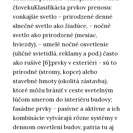
človekuKlasifikácia prvkov prenosu:
vonkajšie svetlo – prirodzené denné
slnečné svetlo ako žiadúce, – nočné
svetlo ako prirodzené (mesiac,
hviezdy), – umelé nočné osvetlenie
(uličné svietidlá, reklamy a pod.) často
ako rušivé [6];prvky v exteriéri – sú to
prírodné (stromy, kopce) alebo
stavebné hmoty (okolitá zástavba),
ktoré môžu brániť v ceste svetelným
lúčom smerom do interiéru budovy;
fasádne prvky – pasívne a aktívne a ich
kombinácie vytvárajú rôzne systémy v
dennom osvetlení budov, patria tu aj