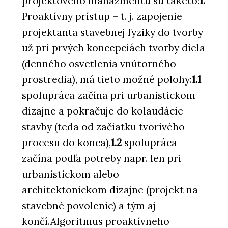
projektového manažmentu sú takéto:
1.
Proaktívny prístup – t. j. zapojenie
projektanta stavebnej fyziky do tvorby
už pri prvých koncepciách tvorby diela
(denného osvetlenia vnútorného
prostredia), má tieto možné polohy:
1.1
spolupráca začína pri urbanistickom
dizajne a pokračuje do kolaudácie
stavby (teda od začiatku tvorivého
procesu do konca),
1.2
spolupráca
začína podľa potreby napr. len pri
urbanistickom alebo
architektonickom dizajne (projekt na
stavebné povolenie) a tým aj
končí.Algoritmus proaktívneho