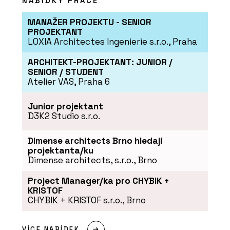
NABÍDKY PRÁCE
MANAŽER PROJEKTU - SENIOR
ČLÁNKY
PROJEKTANT
LOXIA Architectes Ingenierie s.r.o., Praha
Obývací pokoj z hlíny. Hliněné omítky
jsou útulné a dají se snadno
recyklovat
ARCHITEKT-PROJEKTANT: JUNIOR /
SENIOR / STUDENT
Atelier VAS, Praha 6
Junior projektant
D3K2 Studio s.r.o.
Dimense architects Brno hledají
projektanta/ku
Dimense architects, s.r.o., Brno
Project Manager/ka pro CHYBIK +
SLUŽBY
KRISTOF
Rekonstrukce - Hlinaři
CHYBIK + KRISTOF s.r.o., Brno
VÍCE NABÍDEK