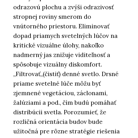
odrazovú plochu a zvýši odrazivosť
stropnej roviny smerom do
vnútorného priestoru. Eliminovať
dopad priamych svetelných lúčov na
kritické vizuálne úlohy, nakoľko
nadmerný jas znižuje viditeľnosť a
spôsobuje vizuálny diskomfort.
„Filtrovať„(čistiť) denné svetlo. Drsné
priame svetelné lúče môžu byť
zjemnené vegetáciou, záclonami,
žalúziami a pod., čím budú pomáhať
distribúcii svetla. Porozumieť, že
rozličná orientácia budov bude
užitočná pre rôzne stratégie riešenia