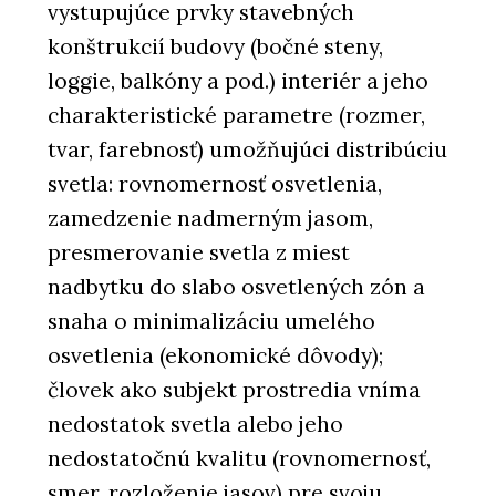
vystupujúce prvky stavebných
konštrukcií budovy (bočné steny,
loggie, balkóny a pod.) interiér a jeho
charakteristické parametre (rozmer,
tvar, farebnosť) umožňujúci distribúciu
svetla: rovnomernosť osvetlenia,
zamedzenie nadmerným jasom,
presmerovanie svetla z miest
nadbytku do slabo osvetlených zón a
snaha o minimalizáciu umelého
osvetlenia (ekonomické dôvody);
človek ako subjekt prostredia vníma
nedostatok svetla alebo jeho
nedostatočnú kvalitu (rovnomernosť,
smer, rozloženie jasov) pre svoju