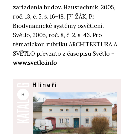
zariadenia budov. Haustechnik, 2005,
roč. 13, č. 5, s. 16–18. [7] ŽÁK, P.:
Biodynamické systémy osvětlení.
Světlo, 2005, roč. 8, č. 2, s. 46. Pro
tématickou rubriku ARCHITEKTURA A
SVĚTLO převzato z časopisu Světlo -
www.svetlo.info
Hlinaři
H