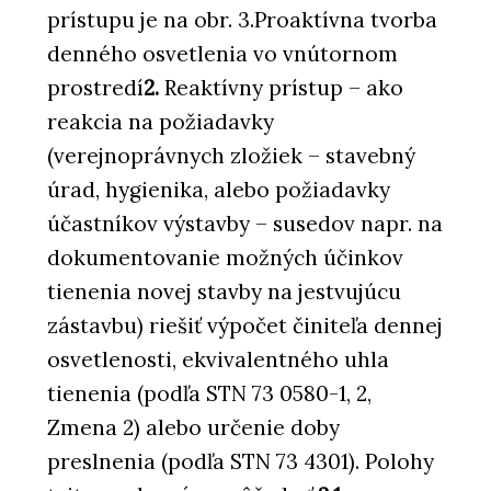
prístupu je na obr. 3.
Proaktívna tvorba
denného osvetlenia vo vnútornom
prostredí
2.
Reaktívny prístup – ako
reakcia na požiadavky
(verejnoprávnych zložiek – stavebný
úrad, hygienika, alebo požiadavky
účastníkov výstavby – susedov napr. na
dokumentovanie možných účinkov
tienenia novej stavby na jestvujúcu
zástavbu) riešiť výpočet činiteľa dennej
osvetlenosti, ekvivalentného uhla
tienenia (podľa STN 73 0580-1, 2,
Zmena 2) alebo určenie doby
preslnenia (podľa STN 73 4301). Polohy