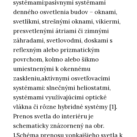
systémami:pasívnymi systémami
denného osvetlenia budov – oknami,
svetlíkmi, strešnými oknami, vikiermi,
presvetlenými átriami či zimnými
záhradami, svetlovodmi, doskami s
reflexným alebo prizmatickým
povrchom, kolmo alebo šikmo
umiestnenými k okennému
zaskleniu,aktívnymi osvetľovacími
systémami: slnečnými heliostatmi,
systémami využívajúcimi optické
vlákna či rôzne hybridné systémy [1].
Prenos svetla do interiéru je
schematicky znázornený na obr.
1.
Schéma prenosu vonkajšieho svetla k