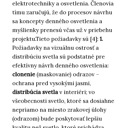
elektrotechniky a osvetlenia. Členovia
tímu zaručujú, že do procesov návrhu
sa koncepty denného osvetlenia a
myšlienky prenesú včas už v priebehu
projektu.Tieto požiadavky sú [4]:
1.
Požiadavky na vizuálnu ostrosť a
distribúciu svetla sú podstatné pre
efektívny návrh denného osvetlenia:
clonenie
(maskovanie) odrazov –
ochrana pred vysokými jasmi,
distribúcia svetla
v interiéri; vo
všeobecnosti svetlo, ktoré sa dosiahne
nepriamo na miesto zrakovej úlohy
(odrazom) bude poskytovať lepšiu
kvalitu než svetlo, ktoré prichádza