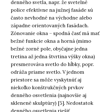
denného svetla, napr. že svetelné
police efektívne na južnej fasáde sú
často nevhodné na východne alebo
západne orientovaných fasádach.
Zónovanie okna – spodná časť má mať
bežné funkcie okna a horná (mimo
bežné zorné pole, obyčajne jedna
tretina až jedna štvrtina výšky okna)
presmerováva svetlo do hĺbky, popr.
odráža priame svetlo. V jednom
priestore sa môže vyskytnúť aj
niekoľko konštrukčných prvkov
denného osvetlenia (najnovšie aj
sklenené skulptúry) [5]. Nedostatok
denného osvetlenia riešiť