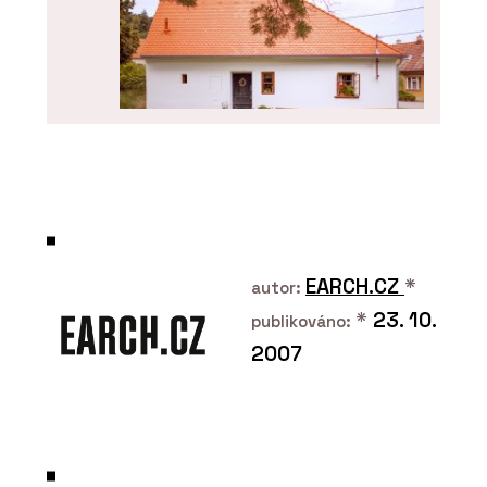
O FIRMĚ
Hlinaři
EARCH.CZ
*
autor:
*
23. 10.
publikováno:
2007
SLUŽBY