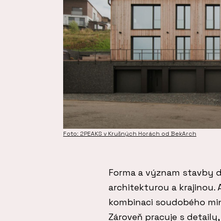
Foto: 2PEAKS v Krušných Horách od BekArch
Forma a význam stavby d
architekturou a krajinou.
kombinaci soudobého mini
Zároveň pracuje s detaily,