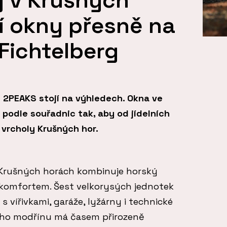
í okny přesně na
 Fichtelberg
 2PEAKS stojí na výhledech. Okna ve
i podle souřadnic tak, aby od jídelních
 vrcholy Krušných hor.
Krušných horách kombinuje horský
komfortem. Šest velkorysých jednotek
 vířivkami, garáže, lyžárny i technické
kého modřínu má časem přirozeně