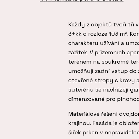
Foto: 2PEAKS v Krušných Horách od BekArch
Každý z objektů tvoří tři
3+kk o rozloze 103 m². Kon
charakteru užívání a umož
zážitek. V přízemních apa
terénem na soukromé tera
umožňují zadní vstup do 
otevřené stropy s krovy a
suterénu se nacházejí gar
dimenzované pro plnoho
Materiálové řešení dvojd
krajinou. Fasáda je oblo
šířek prken v nepravideln