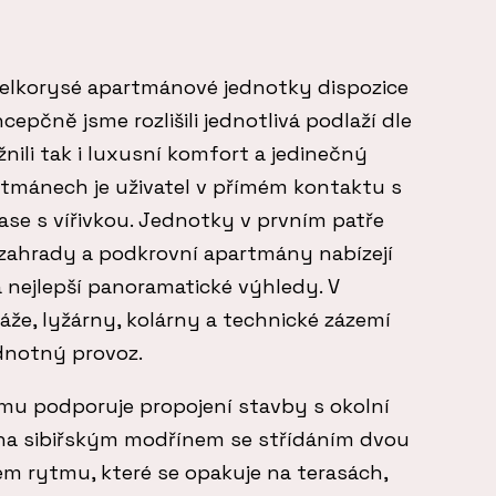
 velkorysé apartmánové jednotky dispozice
cepčně jsme rozlišili jednotlivá podlaží dle
nili tak i luxusní komfort a jedinečný
rtmánech je uživatel v přímém kontaktu s
se s vířivkou. Jednotky v prvním patře
zahrady a podkrovní apartmány nabízejí
 nejlepší panoramatické výhledy. V
áže, lyžárny, kolárny a technické zázemí
dnotný provoz.
omu podporuje propojení stavby s okolní
žena sibiřským modřínem se střídáním dvou
ém rytmu, které se opakuje na terasách,