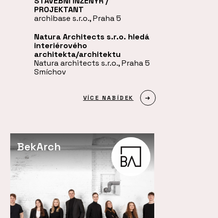
STAVEBNÍ INŽENÝR /
PROJEKTANT
archibase s.r.o., Praha 5
Natura Architects s.r.o. hledá
interiérového
architekta/architektu
Natura architects s.r.o., Praha 5
Smíchov
VÍCE NABÍDEK
BekArch