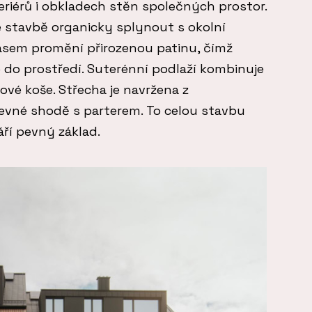
riérů i obkladech stěn společných prostor.
 stavbě organicky splynout s okolní
časem promění přirozenou patinu, čímž
 do prostředí. Suterénní podlaží kombinuje
vé koše. Střecha je navržena z
evné shodě s parterem. To celou stavbu
ří pevný základ.