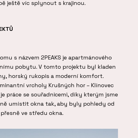
 ještě víc splynout s krajinou.
TEKTŮ
domu s názvem 2PEAKS je apartmánového
nímu pobytu. V tomto projektu byl kladen
ny, horský rukopis a moderní komfort.
minantní vrcholy Krušných hor – Klínovec
í je práce se souřadnicemi, díky kterým jsme
sně umístit okna tak, aby byly pohledy od
y přesně ve středu okna.