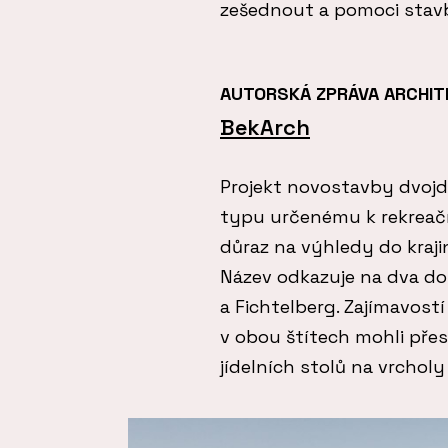
zešednout a pomoci stavbě
AUTORSKÁ ZPRÁVA ARCHI
BekArch
Projekt novostavby dvoj
typu určenému k rekreač
důraz na výhledy do kraji
Název odkazuje na dva do
a Fichtelberg. Zajímavost
v obou štítech mohli pře
jídelních stolů na vrchol