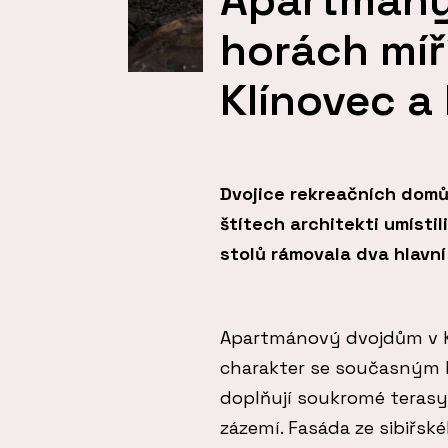
horách míř
Klínovec a
Dvojice rekreačních domů
štítech architekti umístil
stolů rámovala dva hlavní
Apartmánový dvojdům v 
charakter se současným 
doplňují soukromé terasy s
zázemí. Fasáda ze sibiřs