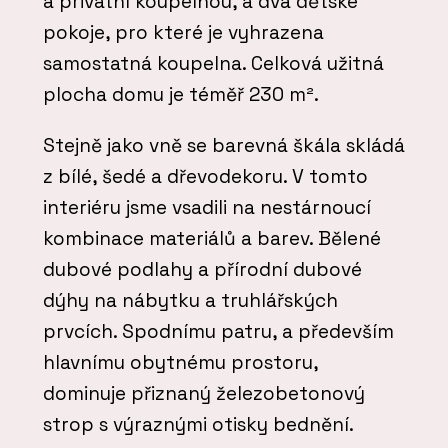
a privátní koupelnou, a dva dětské
pokoje, pro které je vyhrazena
samostatná koupelna. Celková užitná
plocha domu je téměř 230 m².
Stejně jako vně se barevná škála skládá
z bílé, šedé a dřevodekoru. V tomto
interiéru jsme vsadili na nestárnoucí
kombinace materiálů a barev. Bělené
dubové podlahy a přírodní dubové
dýhy na nábytku a truhlářských
prvcích. Spodnímu patru, a především
hlavnímu obytnému prostoru,
dominuje přiznaný železobetonový
strop s výraznými otisky bednění.