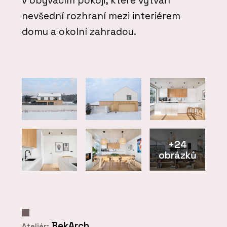
v obývacím pokoji, které vytváří
nevšední rozhraní mezi interiérem
domu a okolní zahradou.
+24
obrázků
BekArch
Ateliér: