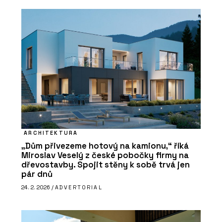
ARCHITEKTURA
„Dům přivezeme hotový na kamionu,“ říká
Miroslav Veselý z české pobočky firmy na
dřevostavby. Spojit stěny k sobě trvá jen
pár dnů
24. 2. 2026 /
ADVERTORIAL